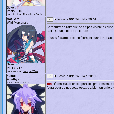
Sexe :
Posts : 910
Localisation :
Djapeln la Dorée
Not Seto
Posté le 09/02/2014 à 20:44
Wild Mercenary
Le résultat de l'attaque ne fut pas visible à cause
Battle Couple perdit du terrain
...Jusqu'à s'arrêter complètement quand Not-Seto 
Sexe :
Posts : 717
Localisation :
Temple Wars
Yukari
Posté le 09/02/2014 à 20:51
Amethyst
AKA : SSShakuras
Tch !
lâcha Yukari en coupant les grandes eaux en
Alura pour de nouveau escape... bien en arrière c