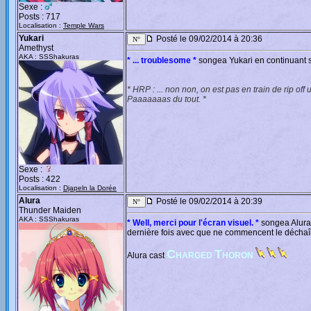
Sexe :
Posts : 717
Localisation :
Temple Wars
Yukari
Posté le 09/02/2014 à 20:36
Amethyst
AKA : SSShakuras
* ... troublesome *
songea Yukari en continuant s
* HRP : ... non non, on est pas en train de rip o
Paaaaaaas du tout. *
Sexe :
Posts : 422
Localisation :
Djapeln la Dorée
Alura
Posté le 09/02/2014 à 20:39
Thunder Maiden
AKA : SSShakuras
* Well, merci pour l'écran visuel. *
songea Alura 
dernière fois avec que ne commencent le décha
C
T
Alura cast
HARGED
HORON