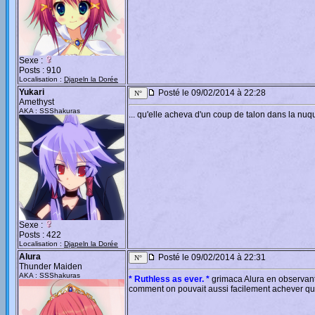
Sexe :
Posts : 910
Localisation :
Djapeln la Dorée
Yukari
Posté le 09/02/2014 à 22:28
Amethyst
AKA : SSShakuras
... qu'elle acheva d'un coup de talon dans la nu
Sexe :
Posts : 422
Localisation :
Djapeln la Dorée
Alura
Posté le 09/02/2014 à 22:31
Thunder Maiden
AKA : SSShakuras
* Ruthless as ever. *
grimaca Alura en observant
comment on pouvait aussi facilement achever que