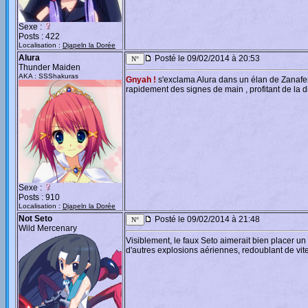
Sexe :
Posts : 422
Localisation :
Djapeln la Dorée
Alura
Posté le 09/02/2014 à 20:53
Thunder Maiden
AKA : SSShakuras
Gnyah !
s'exclama Alura dans un élan de Zanafe
rapidement des signes de main , profitant de la 
Sexe :
Posts : 910
Localisation :
Djapeln la Dorée
Not Seto
Posté le 09/02/2014 à 21:48
Wild Mercenary
Visiblement, le faux Seto aimerait bien placer un
d'autres explosions aériennes, redoublant de vit