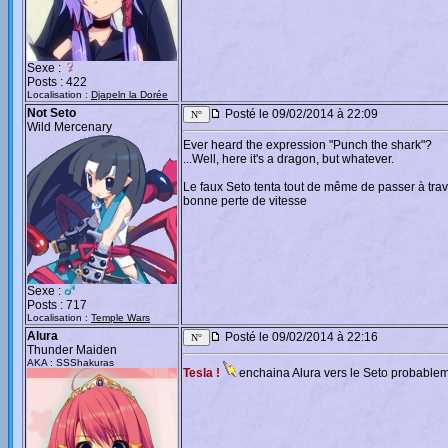
Sexe :
Posts : 422
Localisation :
Djapeln la Dorée
Not Seto
Posté le 09/02/2014 à 22:09
Wild Mercenary
Ever heard the expression "Punch the shark"?
...Well, here it's a dragon, but whatever.
Le faux Seto tenta tout de même de passer à trave
bonne perte de vitesse
Sexe :
Posts : 717
Localisation :
Temple Wars
Alura
Posté le 09/02/2014 à 22:16
Thunder Maiden
AKA : SSShakuras
Tesla !
enchaina Alura vers le Seto probablem