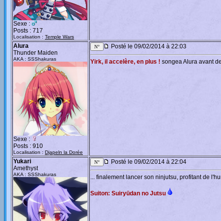
Sexe :
Posts : 717
Localisation :
Temple Wars
Alura
Posté le 09/02/2014 à 22:03
Thunder Maiden
AKA : SSShakuras
Yirk, il accelère, en plus !
songea Alura avant de v
Sexe :
Posts : 910
Localisation :
Djapeln la Dorée
Yukari
Posté le 09/02/2014 à 22:04
Amethyst
AKA : SSShakuras
... finalement lancer son ninjutsu, profitant de 
Suiton: Suiryūdan no Jutsu