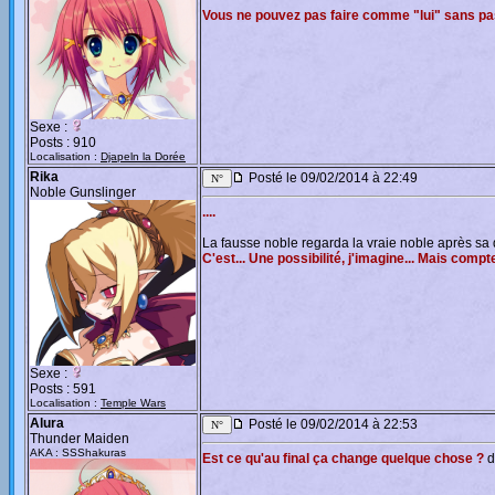
Vous ne pouvez pas faire comme "lui" sans pas
Sexe :
Posts : 910
Localisation :
Djapeln la Dorée
Rika
Posté le 09/02/2014 à 22:49
Noble Gunslinger
....
La fausse noble regarda la vraie noble après s
C'est... Une possibilité, j'imagine... Mais comp
Sexe :
Posts : 591
Localisation :
Temple Wars
Alura
Posté le 09/02/2014 à 22:53
Thunder Maiden
AKA : SSShakuras
Est ce qu'au final ça change quelque chose ?
d