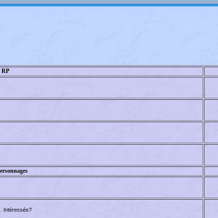
s RP
personnages
s. Intéressés?