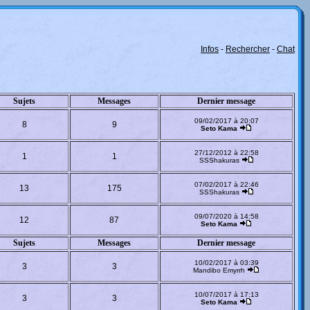
Infos
-
Rechercher
-
Chat
Sujets
Messages
Dernier message
09/02/2017 à 20:07
8
9
Seto Kama
27/12/2012 à 22:58
1
1
SSShakuras
07/02/2017 à 22:46
13
175
SSShakuras
09/07/2020 à 14:58
12
87
Seto Kama
Sujets
Messages
Dernier message
10/02/2017 à 03:39
3
3
Mandibo Emyrrh
10/07/2017 à 17:13
3
3
Seto Kama