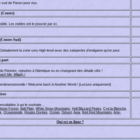
ie sud de Paravi pour eux.
 (Centre)
ble. Les nobles ont le pouvoir par ici.
(Centre-Sud)
 Globalement la zone very-high-level avec des saloperies d'endgame qu'on peut
 part
l'histoire, rejouées à l'identique ou en changeant des détails clés !
each Me, Milady !
terdimensionnelle ! Welcome back in Another World ! [Lecture uniquement]
ives
sultables à qui le souhaite....
Stone Forest
,
Ball Plain
,
White Snow Mountains
,
Hell Blizzard Peaks
,
Cyd la Blanche
,
k
,
Oceanopolis
,
Routes Dorées
,
Océan
,
Désert
,
Asia
,
Red Red Mountains
,
Arte-
Qui est en ligne ?