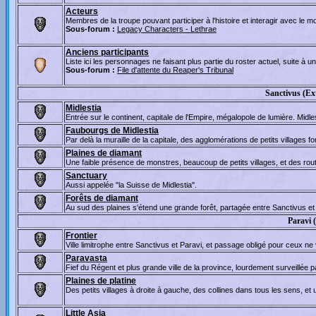
Acteurs
Membres de la troupe pouvant participer à l'histoire et interagir avec le m
Sous-forum :
Legacy Characters - Lethrae
Anciens participants
Liste ici les personnages ne faisant plus partie du roster actuel, suite à u
Sous-forum :
File d'attente du Reaper's Tribunal
Sanctivus (Ex
Midlestia
Entrée sur le continent, capitale de l'Empire, mégalopole de lumière. Midlest
Faubourgs de Midlestia
Par delà la muraille de la capitale, des agglomérations de petits villages 
Plaines de diamant
Une faible présence de monstres, beaucoup de petits villages, et des ro
Sanctuary
Aussi appelée "la Suisse de Midlestia".
Forêts de diamant
Au sud des plaines s'étend une grande forêt, partagée entre Sanctivus et 
Paravi 
Frontier
Ville limitrophe entre Sanctivus et Paravi, et passage obligé pour ceux ne v
Paravasta
Fief du Régent et plus grande ville de la province, lourdement surveillée p
Plaines de platine
Des petits villages à droite à gauche, des collines dans tous les sens, e
Little Asia