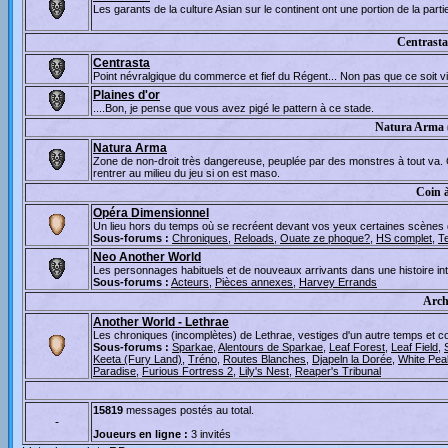
Les garants de la culture Asian sur le continent ont une portion de la part
Centrasta
Centrasta
Point névralgique du commerce et fief du Régent... Non pas que ce soit visi
Plaines d'or
....Bon, je pense que vous avez pigé le pattern à ce stade.
Natura Arma 
Natura Arma
Zone de non-droit très dangereuse, peuplée par des monstres à tout va.
rentrer au milieu du jeu si on est maso.
Coin à
Opéra Dimensionnel
Un lieu hors du temps où se recréent devant vos yeux certaines scènes de 
Sous-forums :
Chroniques
,
Reloads
,
Ouate ze phoque?
,
HS complet
,
T
Neo Another World
Les personnages habituels et de nouveaux arrivants dans une histoire in
Sous-forums :
Acteurs
,
Pièces annexes
,
Harvey Errands
Arch
Another World - Lethrae
Les chroniques (incomplètes) de Lethrae, vestiges d'un autre temps et con
Sous-forums :
Sparkae
,
Alentours de Sparkae
,
Leaf Forest
,
Leaf Field
,
Keeta (Fury Land)
,
Tréno
,
Routes Blanches
,
Djapeln la Dorée
,
White Pea
Paradise
,
Furious Fortress 2
,
Lily's Nest
,
Reaper's Tribunal
15819
messages postés au total.
-
Joueurs en ligne :
3 invités