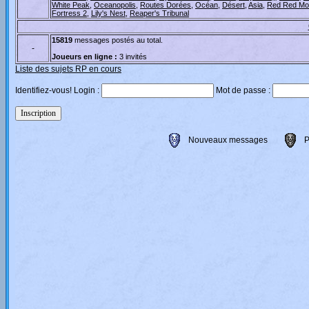
White Peak
,
Oceanopolis
,
Routes Dorées
,
Océan
,
Désert
,
Asia
,
Red Red Mo
Fortress 2
,
Lily's Nest
,
Reaper's Tribunal
15819
messages postés au total.
-
Joueurs en ligne :
3 invités
Liste des sujets RP en cours
Identifiez-vous! Login :
Mot de passe :
Nouveaux messages
P