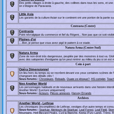
Des petits villages à droite à gauche, des collines dans tous les sens, et u
on s'éloigne de Paravasta.
Little Asia
Les garants de la culture Asian sur le continent ont une portion de la partie s
Centrasta (Centre)
Centrasta
Point névralgique du commerce et fief du Régent... Non pas que ce soit visible
Plaines d'or
....Bon, je pense que vous avez pigé le pattern à ce stade.
Natura Arma (Centre-Sud)
Natura Arma
Zone de non-droit très dangereuse, peuplée par des monstres à tout va. Glob
avec des saloperies d'endgame qu'on peut rentrer au milieu du jeu si on est 
Coin à part
Opéra Dimensionnel
Un lieu hors du temps où se recréent devant vos yeux certaines scènes de l'hi
changeant des détails clés !
Sous-forums :
Chroniques
,
Reloads
,
Ouate ze phoque?
,
HS complet
,
Teach
Neo Another World
Les personnages habituels et de nouveaux arrivants dans une histoire inter
Another World ! [Lecture uniquement]
Sous-forums :
Acteurs
,
Pièces annexes
,
Harvey Errands
Archives
Another World - Lethrae
Les chroniques (incomplètes) de Lethrae, vestiges d'un autre temps et consult
Sous-forums :
Sparkae
,
Alentours de Sparkae
,
Leaf Forest
,
Leaf Field
,
Ston
Mountains
,
Hell Blizzard Peaks
,
Cyd la Blanche
,
Keeta (Fury Land)
,
Tréno
,
R