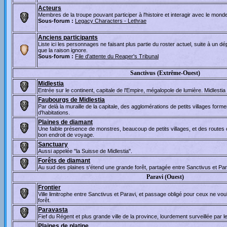
Acteurs
Membres de la troupe pouvant participer à l'histoire et interagir avec le mond
Sous-forum :
Legacy Characters - Lethrae
Anciens participants
Liste ici les personnages ne faisant plus partie du roster actuel, suite à un d
que la raison ignore.
Sous-forum :
File d'attente du Reaper's Tribunal
Sanctivus (Extrême-Ouest)
Midlestia
Entrée sur le continent, capitale de l'Empire, mégalopole de lumière. Midlestia a
Faubourgs de Midlestia
Par delà la muraille de la capitale, des agglomérations de petits villages for
d'habitations.
Plaines de diamant
Une faible présence de monstres, beaucoup de petits villages, et des routes
bon endroit de voyage.
Sanctuary
Aussi appelée "la Suisse de Midlestia".
Forêts de diamant
Au sud des plaines s'étend une grande forêt, partagée entre Sanctivus et Para
Paravi (Ouest)
Frontier
Ville limitrophe entre Sanctivus et Paravi, et passage obligé pour ceux ne voul
forêt.
Paravasta
Fief du Régent et plus grande ville de la province, lourdement surveillée par 
Plaines de platine