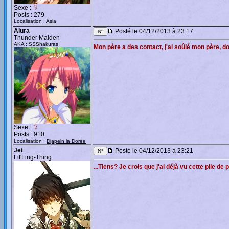
Sexe :
Posts : 279
Localisation :
Asia
Alura
Posté le 04/12/2013 à 23:17
Thunder Maiden
AKA : SSShakuras
Mon père a des contact, j'ai soûlé mon père, d
Sexe :
Posts : 910
Localisation :
Djapeln la Dorée
Jet
Posté le 04/12/2013 à 23:21
Lit'Ling-Thing
...Tiens? Je crois que j'ai déjà vu cette pile de