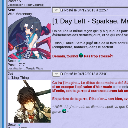
Posts : 51
Localisation :
Tour Centrale
Seto
Posté le 04/12/2013 à 22:57
Wild Mercenary
[1 Day Left - Sparkae, Ma
Un peu de la même façon qu'il y a quelques jours,
évènements des derniers jours, et ce qui est à ve
...Also, Camie. Seto a jugé utile de la faire sorti
(comprendre, bonbecs) dans le secteur
Demain, tournoi
Pas trop stressé?
Sexe :
Posts : 717
Localisation :
Temple Wars
Jet
Posté le 04/12/2013 à 23:01
Lit'Ling-Thing
Ca ira j'imagine... Le début de semaine a été
si on excepte l'opération d'hier matin
commenta
M'enfin, ces bagarres à outrance auront fait un 
En parlant de bagarre, Rika s'en... sort bien, a
* HRP : Là y'a un brin de filtre anti-spoil, vu que 
grave
*
Sexe :