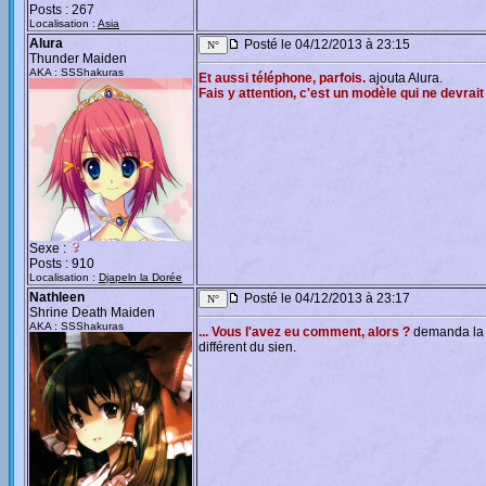
Posts : 267
Localisation :
Asia
Alura
Posté le 04/12/2013 à 23:15
Thunder Maiden
AKA : SSShakuras
Et aussi téléphone, parfois.
ajouta Alura.
Fais y attention, c'est un modèle qui ne devra
Sexe :
Posts : 910
Localisation :
Djapeln la Dorée
Nathleen
Posté le 04/12/2013 à 23:17
Shrine Death Maiden
AKA : SSShakuras
... Vous l'avez eu comment, alors ?
demanda la M
différent du sien.