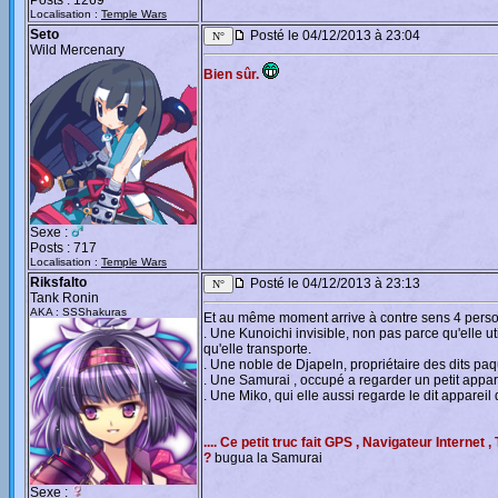
Posts : 1269
Localisation :
Temple Wars
Seto
Posté le 04/12/2013 à 23:04
Wild Mercenary
Bien sûr.
Sexe :
Posts : 717
Localisation :
Temple Wars
Riksfalto
Posté le 04/12/2013 à 23:13
Tank Ronin
AKA : SSShakuras
Et au même moment arrive à contre sens 4 perso
. Une Kunoichi invisible, non pas parce qu'elle u
qu'elle transporte.
. Une noble de Djapeln, propriétaire des dits paq
. Une Samurai , occupé a regarder un petit appa
. Une Miko, qui elle aussi regarde le dit appareil
.... Ce petit truc fait GPS , Navigateur Interne
?
bugua la Samurai
Sexe :