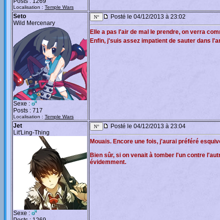
Posts : 1269
Localisation :
Temple Wars
Seto
Posté le 04/12/2013 à 23:02
Wild Mercenary
Elle a pas l'air de mal le prendre, on verra com
Enfin, j'suis assez impatient de sauter dans l'
Sexe :
Posts : 717
Localisation :
Temple Wars
Jet
Posté le 04/12/2013 à 23:04
Lit'Ling-Thing
Mouais. Encore une fois, j'aurai préféré esquive
Bien sûr, si on venait à tomber l'un contre l'au
évidemment.
Sexe :