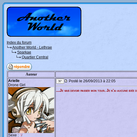
Index du forum
Another World - Lethrae
Sparkae
Quartier Central
Auteur
Arielle
Posté le 26/09/2013 à 22:05
Drone Girl
....Je vais devoir passer mon tour. Je n'ai aucune idé
Sexe :