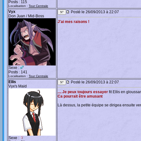
Posts : 115
Localisation :
Tour Centrale
Vyx
Posté le 26/09/2013 à 22:07
Don Juan / Mid-Boss
J'ai mes raisons !
Sexe :
Posts : 141
Localisation :
Tour Centrale
Ellis
Posté le 26/09/2013 à 22:07
Vyx's Maid
.... Je peux toujours essayer
fit Ellis en gloussa
Ca pourrait être amusant
Là dessus, la petite équipe se dirigea ensuite vers
Sexe :