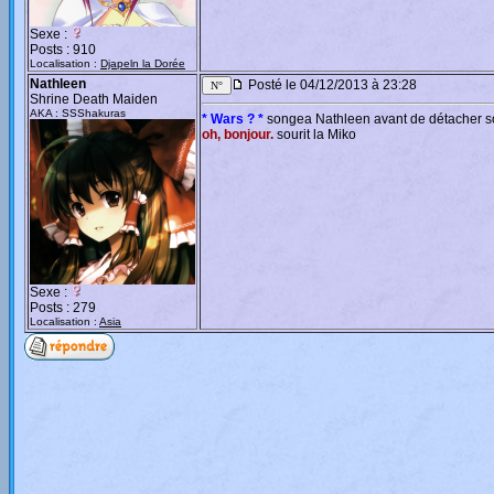
Sexe :
Posts : 910
Localisation :
Djapeln la Dorée
Nathleen
Posté le 04/12/2013 à 23:28
Shrine Death Maiden
AKA : SSShakuras
* Wars ? *
songea Nathleen avant de détacher so
oh, bonjour.
sourit la Miko
Sexe :
Posts : 279
Localisation :
Asia