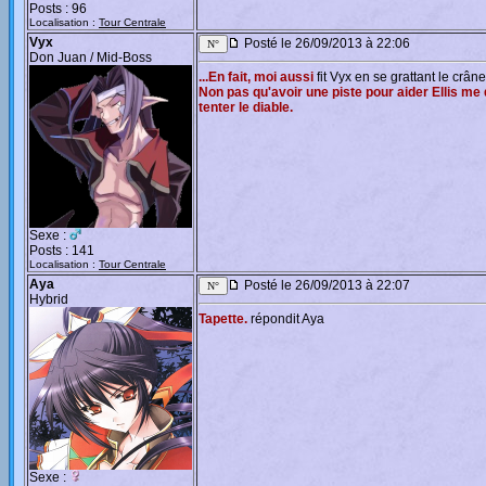
Posts : 96
Localisation :
Tour Centrale
Vyx
Posté le 26/09/2013 à 22:06
Don Juan / Mid-Boss
...En fait, moi aussi
fit Vyx en se grattant le crâne
Non pas qu'avoir une piste pour aider Ellis me
tenter le diable.
Sexe :
Posts : 141
Localisation :
Tour Centrale
Aya
Posté le 26/09/2013 à 22:07
Hybrid
Tapette.
répondit Aya
Sexe :