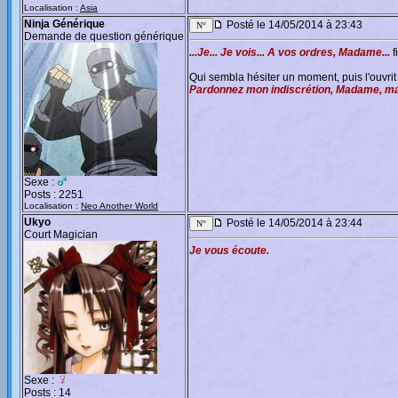
Localisation :
Asia
Ninja Générique
Posté le 14/05/2014 à 23:43
Demande de question générique
...Je... Je vois... A vos ordres, Madame...
f
Qui sembla hésiter un moment, puis l'ouvrit
Pardonnez mon indiscrétion, Madame, mai
Sexe :
Posts : 2251
Localisation :
Neo Another World
Ukyo
Posté le 14/05/2014 à 23:44
Court Magician
Je vous écoute.
Sexe :
Posts : 14