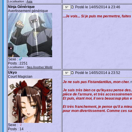
Localisation :
Asia
Ninja Générique
Posté le 14/05/2014 à 23:46
Avertissement générique
...Je vois... Si je puis me permettre, faites
Sexe :
Posts : 2251
Localisation :
Neo Another World
Ukyo
Posté le 14/05/2014 à 23:52
Court Magician
Je ne suis pas Fistandantilus, mon cher.
r
Je sais très bien ce qu'Ieyasu pense des.
pièce de l'armure, et très accessoirement 
Et puis, étant moi, il sera beaucoup plus 
Et très franchement, je pense qu'il a mieu
pour mon divertissement. Comme ces sauva
Sexe :
Posts : 14