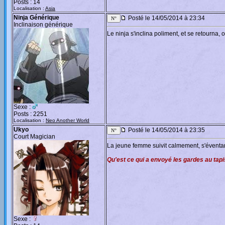
Posts : 14
Localisation :
Asia
Ninja Générique
Posté le 14/05/2014 à 23:34
Inclinaison générique
Le ninja s'inclina poliment, et se retourna, 
Sexe :
Posts : 2251
Localisation :
Neo Another World
Ukyo
Posté le 14/05/2014 à 23:35
Court Magician
La jeune femme suivit calmement, s'éventa
Qu'est ce qui a envoyé les gardes au tap
Sexe :