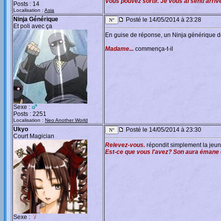
Vous pouvez sortir. Je vous ai senti arrive
Posts : 14
Localisation :
Asia
Ninja Générique
Posté le 14/05/2014 à 23:28
Et poli avec ça
En guise de réponse, un Ninja générique de
Madame...
commença-t-il
Sexe :
Posts : 2251
Localisation :
Neo Another World
Ukyo
Posté le 14/05/2014 à 23:30
Court Magician
Relevez-vous.
répondit simplement la jeu
Est-ce que vous l'avez? Son aura émane d'
Sexe :