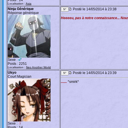
Posts : 14
Localisation :
Asia
Ninja Générique
Posté le 14/05/2014 à 23:38
Réponse générique
Heeeeu, pas à notre connaissance... Nous
Sexe :
Posts : 2251
Localisation :
Neo Another World
Ukyo
Posté le 14/05/2014 à 23:39
Court Magician
.......
*smirk*
Sexe :
Posts : 14