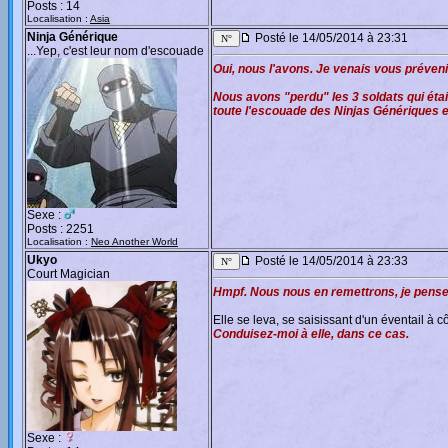
Posts : 14
Localisation :
Asia
Ninja Générique
Posté le 14/05/2014 à 23:31
...Yep, c'est leur nom d'escouade
Oui, nous l'avons. Je venais vous prévenir
Nous avons "perdu" les 3 soldats qui étai
toute l'escouade des Ninjas Génériques es
Sexe :
Posts : 2251
Localisation :
Neo Another World
Ukyo
Posté le 14/05/2014 à 23:33
Court Magician
Hmpf. Nous nous en remettrons, je pense
Elle se leva, se saisissant d'un éventail à cô
Conduisez-moi à elle, dans ce cas.
Sexe :