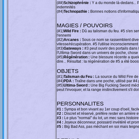
(##)
Schizophrénie :
Y a du monde là-dedans... Pou
indemnités
(#4)
Technopathie :
Bonnes notions d'informatique
MAGIES / POUVOIRS
(#1)
Wild Fire :
Dû au talisman du feu. #5 s'en se
l'ennemi
(#2)
Arcanes :
Sous ce nom se rassemblent divers 
vitesse/récupération. #5 l'utilise inconsciemmen
(#3)
Gateways :
#3 peut ouvrir des portails dans
l'Ultima-Sword dans un univers de poche, chose
(#5)
Régénération :
Une blessure récente a quelq
dire... Résultat : la régénération de #5 a été bo
OBJETS
(#1)
Talisman du Feu :
La source du Wild Fire de 
(#4)
PDA :
Traîne dans une poche, utilisé par #4 p
(#5)
Ultima-Sword :
Une Big Fucking Sword mécha
peut l'invoquer, et la range instinctivement s'il do
PERSONNALITES
#1 :
Sympa et bon vivant au 1er coup d'oeil, faci
#2 :
Discret et réservé, préfère rester en arrière 
#3 :
Le plus "normal" du lot, un mec sans histoire
#4 :
Joyeux déconneur, poissard invétéré et prom
#5 :
Big Bad Ass, pas méchant en soi mais teigneu