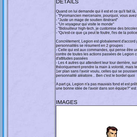
DETAILS
Quand on lui demande qui il est et ce qu'il fait 
- "Pyromancien mercenaire, pourquoi, vous avez
- "Juste un mage de soutien itinérant"
- "Un voyageur qui visite le monde"
- "Bidouilleur high-tech, je customise des bricole
- "Qu'est-ce que ça peut te foutre, t'es de la polic
Concrètement, Legion est globalement d'accord pou
personnalités se résument en 2 groupes :
- Celle qui est aux commandes, qui pense être un
contre de toutes les actions passées de Legion 
d'attitudes passées
- Les 4 autres qui attendent leur tour derrière, s
théoriquement prendre la main à volonté, mais les
1er plan sans l'avoir voulu, celles qui se pousse
personnalité aléatoire... Ben c'est le bordel quoi
A part ça, Legion n'a pas mauvais fond et est prêt
une bonne idée de l'avoir dans son équipe?" est 
IMAGES