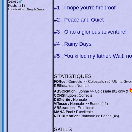
Sexe :
Posts : 217
#1 : I hope you're fireproof
Localisation :
Temple Wars
#2 : Peace and Quiet
#3 : Onto a glorious adventure!
#4 : Rainy Days
#5 : You killed my father. Wait, n
STATISTIQUES
FORce :
Correcte >> Colossale (#5: Ultima-Swor
RESistance :
Normale
ABSORPtion :
Bonne >> Colossale (#1 only &
CONStitution :
Correcte
DEXtérité :
Normale
VITesse :
Normale >> Bonne (#5)
ABStraction :
Excellente
MANA Pool :
Excellente
RECUPeration :
Normale >> Bonne (#5)
SKILLS