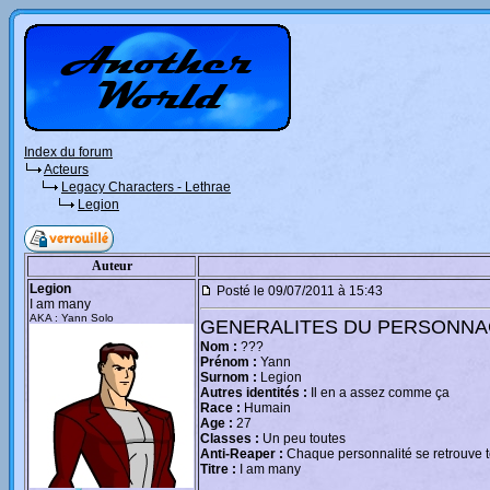
Index du forum
Acteurs
Legacy Characters - Lethrae
Legion
Auteur
Legion
Posté le 09/07/2011 à 15:43
I am many
AKA : Yann Solo
GENERALITES DU PERSONN
Nom :
???
Prénom :
Yann
Surnom :
Legion
Autres identités :
Il en a assez comme ça
Race :
Humain
Age :
27
Classes :
Un peu toutes
Anti-Reaper :
Chaque personnalité se retrouve t
Titre :
I am many