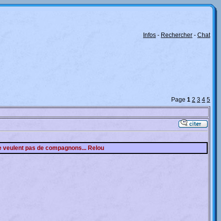
Infos
-
Rechercher
-
Chat
Page
1
2
3
4
5
 ne veulent pas de compagnons... Relou