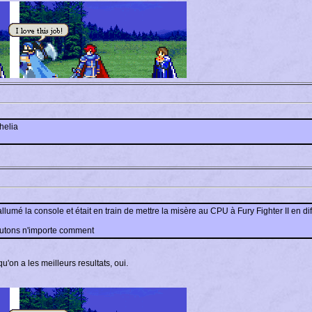
helia
llumé la console et était en train de mettre la misère au CPU à Fury Fighter II en di
outons n'importe comment
u'on a les meilleurs resultats, oui.