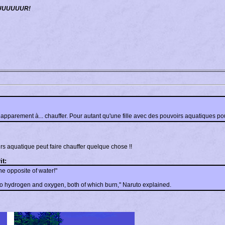
UUUUUUR!
 apparement à... chauffer. Pour autant qu'une fille avec des pouvoirs aquatiques pou
s aquatique peut faire chauffer quelque chose !!
it:
the opposite of water!"
to hydrogen and oxygen, both of which burn," Naruto explained.