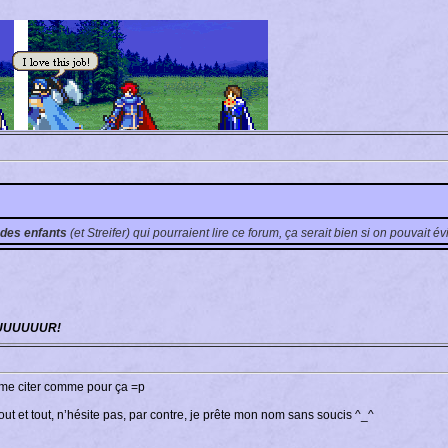
des enfants
(et Streifer) qui pourraient lire ce forum, ça serait bien si on pouvait é
UUUUUUR!
s me citer comme pour ça =p
 tout et tout, n’hésite pas, par contre, je prête mon nom sans soucis ^_^