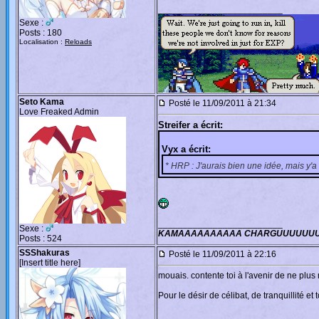
_________________________
Sexe :
Posts : 180
Localisation :
Reloads
Seto Kama
Posté le 11/09/2011 à 21:34
Love Freaked Admin
Streifer a écrit:
Vyx a écrit:
* HRP : J'aurais bien une idée, mais y'a
_________________________
Sexe :
KAMAAAAAAAAAA CHARGUUUUUU
Posts : 524
SSShakuras
Posté le 11/09/2011 à 22:16
[Insert title here]
mouais. contente toi à l'avenir de ne plu
Pour le désir de célibat, de tranquillité et
_________________________