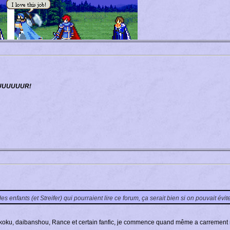
UUUUUUR!
s enfants (et Streifer) qui pourraient lire ce forum, ça serait bien si on pouvait évit
ikoku, daibanshou, Rance et certain fanfic, je commence quand même a carrement 