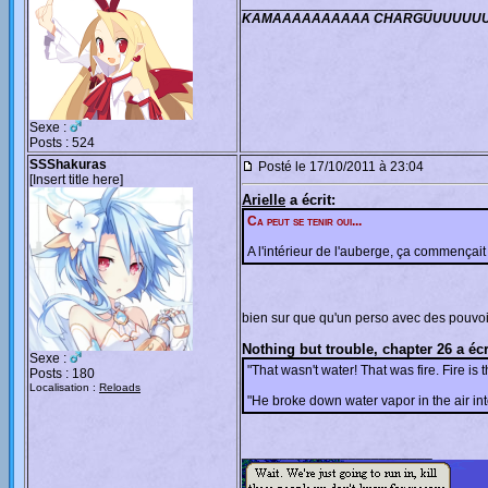
_________________________
KAMAAAAAAAAAA CHARGUUUUUU
Sexe :
Posts : 524
SSShakuras
Posté le 17/10/2011 à 23:04
[Insert title here]
Arielle
a écrit:
Ca peut se tenir oui...
A l'intérieur de l'auberge, ça commençait
bien sur que qu'un perso avec des pouvoir
Nothing but trouble, chapter 26 a écr
Sexe :
"That wasn't water! That was fire. Fire is 
Posts : 180
Localisation :
Reloads
"He broke down water vapor in the air in
_________________________