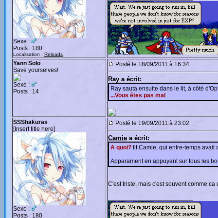
Sexe :
Posts : 180
Localisation :
Reloads
Yann Solo
Posté le 18/09/2011 à 16:34
Save yourselves!
Ray a écrit:
Sexe :
Ray sauta ensuite dans le lit, à côté d'Op
Posts : 14
...Vous êtes pas mal
SSShakuras
Posté le 19/09/2011 à 23:02
[Insert title here]
Camie
a écrit:
A quoi?
fit Camie, qui entre-temps avait a
Apparament en appuyant sur tous les b
C'est triste, mais c'est souvent comme ca q
_________________________
Sexe :
Posts : 180