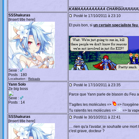
_________________________
KAMAAAAAAAAAA CHARGUUUUUU
SSShakuras
Posté le 17/10/2011 à 23:10
[Insert title here]
Et puis bon, si
un certain specialiste feu
_________________________
Sexe :
Posts : 180
Localisation :
Reloads
Yann Solo
Posté le 17/10/2011 à 23:35
Ze big boss
Parce que Yann parle de blason du Feu alo
Sexe :
Posts : 14
T'agites les molécules =>
=> l'oxygène
Tu ralentis les molécules =>
=> la vape
SSShakuras
Posté le 30/10/2011 à 22:41
[Insert title here]
.... rien qu'a l'avatar, je souhaite une mor
c'est grave, docteur ?