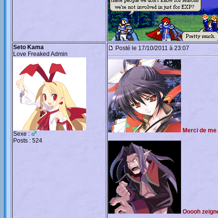
Seto Kama
Posté le 17/10/2011 à 23:07
Love Freaked Admin
Merci de me l
Sexe :
Posts : 524
Ooooh zeign