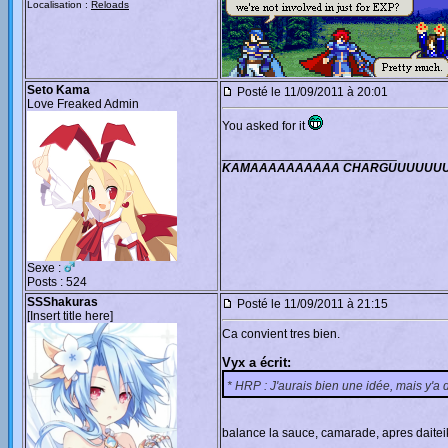
Localisation :
Reloads
Seto Kama
Posté le 11/09/2011 à 20:01
Love Freaked Admin
You asked for it
_________________________
KAMAAAAAAAAAA CHARGUUUUUU
Sexe :
Posts : 524
SSShakuras
Posté le 11/09/2011 à 21:15
[Insert title here]
Ca convient tres bien.
Vyx a écrit:
* HRP : J'aurais bien une idée, mais y'a de
balance la sauce, camarade, apres daite