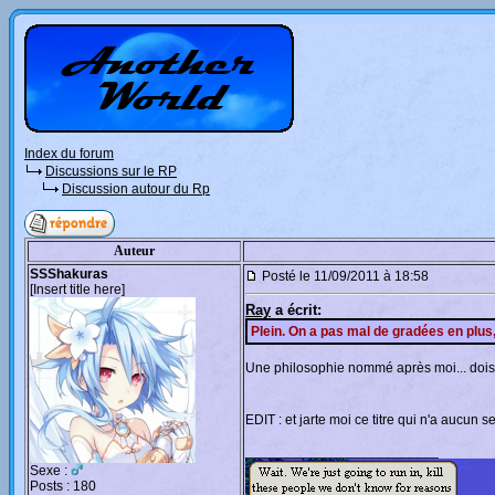
Index du forum
Discussions sur le RP
Discussion autour du Rp
Auteur
SSShakuras
Posté le 11/09/2011 à 18:58
[Insert title here]
Ray
a écrit:
Plein. On a pas mal de gradées en plus,
Une philosophie nommé après moi... dois-j
EDIT : et jarte moi ce titre qui n'a aucun
_________________________
Sexe :
Posts : 180