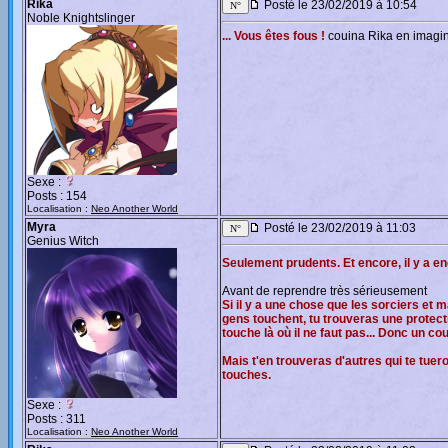
Rika
Posté le 23/02/2019 à 10:54
Noble Knightslinger
... Vous êtes fous !
couina Rika en imagin
Sexe :
Posts : 154
Localisation :
Neo Another World
Myra
Posté le 23/02/2019 à 11:03
Genius Witch
Seulement prudents. Et encore, il y a e
Avant de reprendre très sérieusement
Si il y a une chose que les sorciers et
gens touchent, tu trouveras une protect
touche là où il ne faut pas... Donc un c
Mais t'en trouveras d'autres qui te tuero
touches.
Sexe :
Posts : 311
Localisation :
Neo Another World