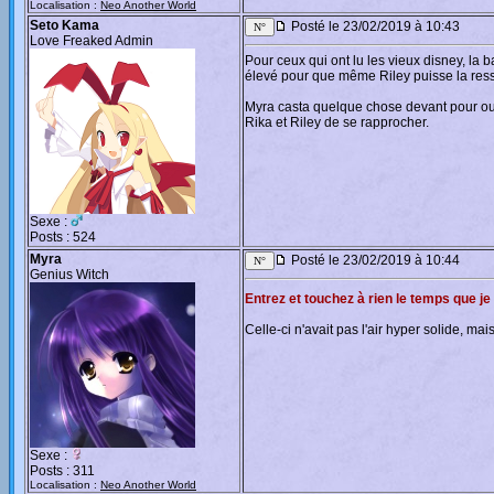
Localisation :
Neo Another World
Seto Kama
Posté le 23/02/2019 à 10:43
Love Freaked Admin
Pour ceux qui ont lu les vieux disney, l
élevé pour que même Riley puisse la ressen
Myra casta quelque chose devant pour ouvr
Rika et Riley de se rapprocher.
Sexe :
Posts : 524
Myra
Posté le 23/02/2019 à 10:44
Genius Witch
Entrez et touchez à rien le temps que je
Celle-ci n'avait pas l'air hyper solide, ma
Sexe :
Posts : 311
Localisation :
Neo Another World