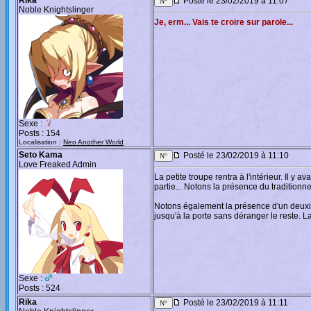
Rika
Posté le 23/02/2019 à 11:07
Noble Knightslinger
Je, erm... Vais te croire sur parole...
Sexe :
Posts : 154
Localisation :
Neo Another World
Seto Kama
Posté le 23/02/2019 à 11:10
Love Freaked Admin
La petite troupe rentra à l'intérieur. Il y
partie... Notons la présence du traditionn
Notons également la présence d'un deuxiè
jusqu'à la porte sans déranger le reste. 
Sexe :
Posts : 524
Rika
Posté le 23/02/2019 à 11:11