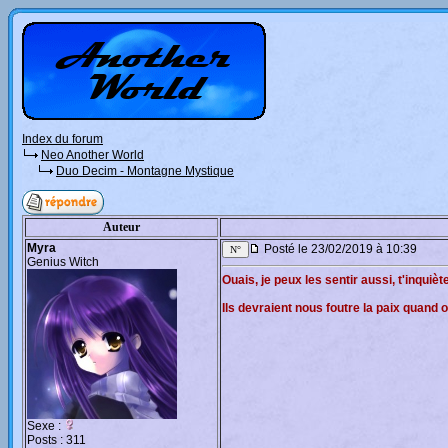
Index du forum
Neo Another World
Duo Decim - Montagne Mystique
Auteur
Myra
Posté le 23/02/2019 à 10:39
Genius Witch
Ouais, je peux les sentir aussi, t'inqui
Ils devraient nous foutre la paix quand o
Sexe :
Posts : 311