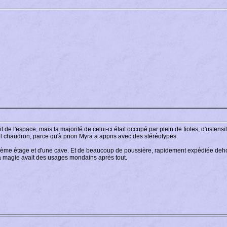
 avait de l'espace, mais la majorité de celui-ci était occupé par plein de fioles, d'ust
el chaudron, parce qu'à priori Myra a appris avec des stéréotypes.
me étage et d'une cave. Et de beaucoup de poussière, rapidement expédiée dehors
La magie avait des usages mondains après tout.