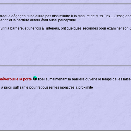
a baraque dégageait une allure pas dissimilaire à la masure de Miss Tick... C'est 
tir, et la barrière autour était aussi perceptible.
ir la barrière, et une fois à l'intérieur, prit quelques secondes pour examiner son
 déverouille la porte
fit-elle, maintenant la barrière ouverte le temps de les laiss
is à priori suffisante pour repousser les monstres à proximité