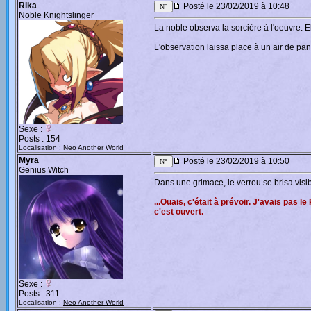
Rika
Posté le 23/02/2019 à 10:48
Noble Knightslinger
La noble observa la sorcière à l'oeuvre. El
L'observation laissa place à un air de pa
Sexe :
Posts : 154
Localisation :
Neo Another World
Myra
Posté le 23/02/2019 à 10:50
Genius Witch
Dans une grimace, le verrou se brisa vis
...Ouais, c'était à prévoir. J'avais pas l
c'est ouvert.
Sexe :
Posts : 311
Localisation :
Neo Another World