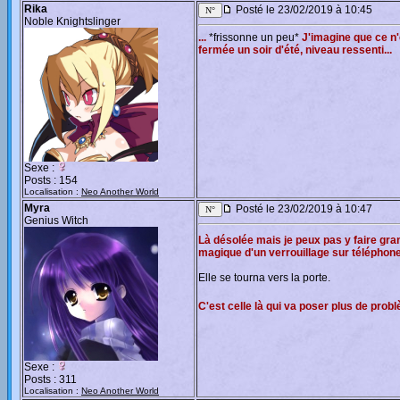
Rika
Posté le 23/02/2019 à 10:45
Noble Knightslinger
...
*frissonne un peu*
J'imagine que ce n'
fermée un soir d'été, niveau ressenti...
Sexe :
Posts : 154
Localisation :
Neo Another World
Myra
Posté le 23/02/2019 à 10:47
Genius Witch
Là désolée mais je peux pas y faire gr
magique d'un verrouillage sur télépho
Elle se tourna vers la porte.
C'est celle là qui va poser plus de pro
Sexe :
Posts : 311
Localisation :
Neo Another World