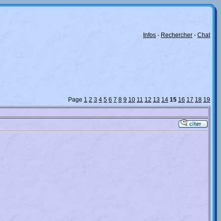
Infos
-
Rechercher
-
Chat
Page
1
2
3
4
5
6
7
8
9
10
11
12
13
14
15
16
17
18
19