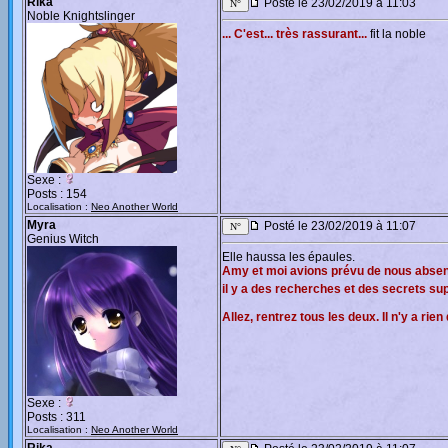
Rika
Posté le 23/02/2019 à 11:03
Noble Knightslinger
... C'est... très rassurant...
fit la noble
Sexe :
Posts : 154
Localisation :
Neo Another World
Myra
Posté le 23/02/2019 à 11:07
Genius Witch
Elle haussa les épaules.
Amy et moi avions prévu de nous absent
il y a des recherches et des secrets sup
Allez, rentrez tous les deux. Il n'y a rien
Sexe :
Posts : 311
Localisation :
Neo Another World