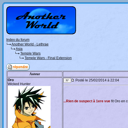
Index du forum
Another World - Lethrae
Asia
Temple Wars
Temple Wars - Final Extension
Auteur
Oro
Posté le 25/02/2014 à 22:04
Wicked Hunter
...Rien de suspect à 1ere vue
fit Oro en 