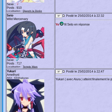
Sexe :
Posts : 910
Localisation :
Djapeln la Dorée
Seto
Posté le 25/02/2014 à 22:32
Wild Mercenary
Yo
fit Seto en réponse
Sexe :
Posts : 717
Localisation :
Temple Wars
Yukari
Posté le 25/02/2014 à 22:47
Amethyst
AKA : SSShakuras
Yukari ( avec Alura ) atteint finalement le