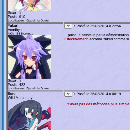
Sexe :
Posts : 910
Localisation :
Djapeln la Dorée
Yukari
Posté le 25/02/2014 à 22:56
Amethyst
AKA : SSShakuras
... puisque satisfaite par la démonstration
Effectivement.
accorda Yukari comme si ce
Sexe :
Posts : 422
Localisation :
Djapeln la Dorée
Seto
Posté le 26/02/2014 à 00:19
Wild Mercenary
...Y'avait pas des méthodes plus simpl