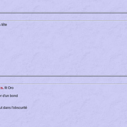
a tête
cs.
fit Oro
er d'un bond
rut dans l'obscurité