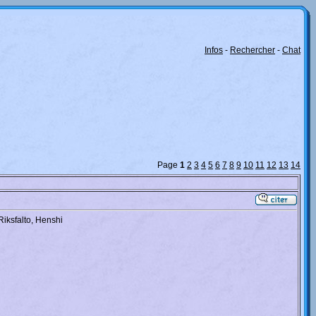
Infos
-
Rechercher
-
Chat
Page
1
2
3
4
5
6
7
8
9
10
11
12
13
14
Riksfalto, Henshi