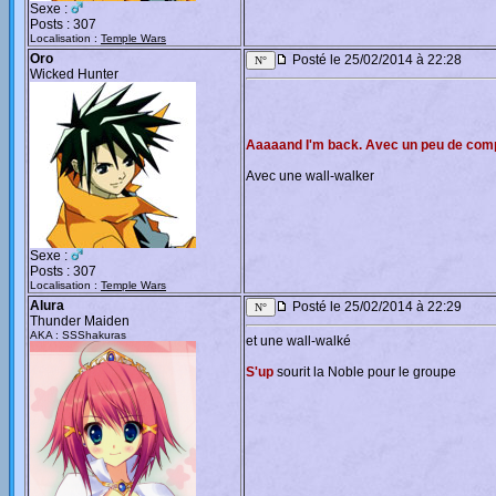
Sexe :
Posts : 307
Localisation :
Temple Wars
Oro
Posté le 25/02/2014 à 22:28
Wicked Hunter
Aaaaand I'm back. Avec un peu de co
Avec une wall-walker
Sexe :
Posts : 307
Localisation :
Temple Wars
Alura
Posté le 25/02/2014 à 22:29
Thunder Maiden
AKA : SSShakuras
et une wall-walké
S'up
sourit la Noble pour le groupe