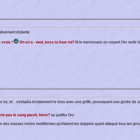
lativement distante
s vrais !
On en a - wait, kess tu fous toi?
fit le mercenaire en voyant Oro sortir l
 lui, et... s'entailla brutalement le bras avec une griffe, provoquant une giclée d
aient pas le sang pareil, hmm?
se justifia Oro
oin des masses noires multiformes qu'étaient les doppels ayant attaqué tous les gr