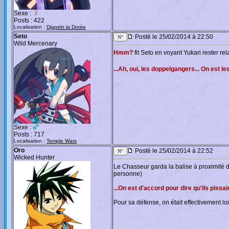
Sexe :
Posts : 422
Localisation :
Djapeln la Dorée
Seto
Posté le 25/02/2014 à 22:50
Wild Mercenary
Hmm?
fit Seto en voyant Yukari rester re
...Ah, oui, les doppelgangers... On est le
Sexe :
Posts : 717
Localisation :
Temple Wars
Oro
Posté le 25/02/2014 à 22:52
Wicked Hunter
Le Chasseur garda la balise à proximité de
personne)
...On est d'accord pour dire qu'ils piss
Pour sa défense, on était effectivement l