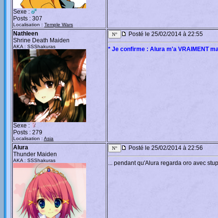
Sexe :
Posts : 307
Localisation :
Temple Wars
Nathleen
Posté le 25/02/2014 à 22:55
Shrine Death Maiden
AKA : SSShakuras
* Je confirme : Alura m'a VRAIMENT ma
Sexe :
Posts : 279
Localisation :
Asia
Alura
Posté le 25/02/2014 à 22:56
Thunder Maiden
AKA : SSShakuras
... pendant qu'Alura regarda oro avec stup