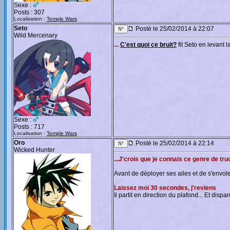
Sexe :
Posts : 307
Localisation :
Temple Wars
Seto
Posté le 25/02/2014 à 22:07
Wild Mercenary
...
C'est quoi ce bruit?
fit Seto en levant l
Sexe :
Posts : 717
Localisation :
Temple Wars
Oro
Posté le 25/02/2014 à 22:14
Wicked Hunter
...J'crois que je connais ce genre de tru
Avant de déployer ses ailes et de s'envol
Laissez moi 30 secondes, j'reviens
Il partit en direction du plafond... Et dispa