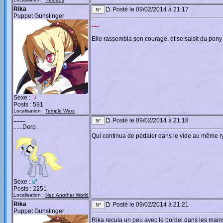
Rika
Posté le 09/02/2014 à 21:17
Puppet Gunslinger
.....
Elle rassembla son courage, et se saisit du pony
Sexe :
Posts : 591
Localisation :
Temple Wars
........
Posté le 09/02/2014 à 21:18
......Derp.
Qui continua de pédaler dans le vide au même r
Sexe :
Posts : 2251
Localisation :
Neo Another World
Rika
Posté le 09/02/2014 à 21:21
Puppet Gunslinger
Rika recula un peu avec le bordel dans les mains,