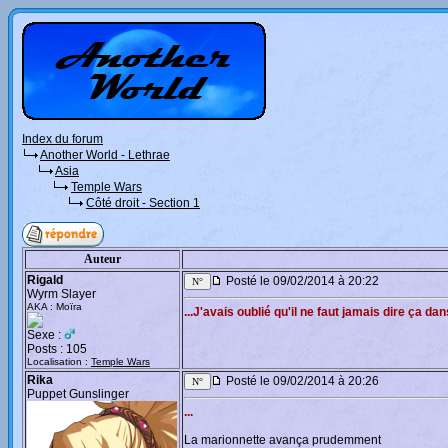
Index du forum
Another World - Lethrae
Asia
Temple Wars
Côté droit - Section 1
Auteur
Rigald
Posté le 09/02/2014 à 20:22
Wyrm Slayer
AKA : Moïra
...J'avais oublié qu'il ne faut jamais dire ça da
Sexe :
Posts : 105
Localisation :
Temple Wars
Rika
Posté le 09/02/2014 à 20:26
Puppet Gunslinger
...
La marionnette avança prudemment