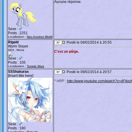
Aucune réponse.
Sexe :
Posts : 2251
Localisation :
Neo Another World
Rigald
Posté le 09/02/2014 à 20:55
Wyrm Slayer
AKA : Moïra
C'est un piège.
Sexe :
Posts : 105
Localisation :
Temple Wars
SSShakuras
Posté le 09/02/2014 à 20:57
[Insert title here]
* HRP :
http://www.youtube.com/watch?v=4F4qz
Sexe :
Posts : 180
Localisation :
Reloads