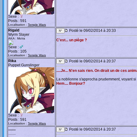
Sexe :
Posts : 591
Localisation :
Temple Wars
Rigald
Posté le 09/02/2014 à 20:33
Wyrm Slayer
AKA : Moïra
C'est... un piège ?
Sexe :
Posts : 105
Localisation :
Temple Wars
Rika
Posté le 09/02/2014 à 20:37
Puppet Gunslinger
.....Je... N'en sais rien. On dirait un de ces a
La noblionne s'approcha prudemment, voyant si 
Hem.... Bonjour?
Sexe :
Posts : 591
Localisation :
Temple Wars
........
Posté le 09/02/2014 à 20:37
........