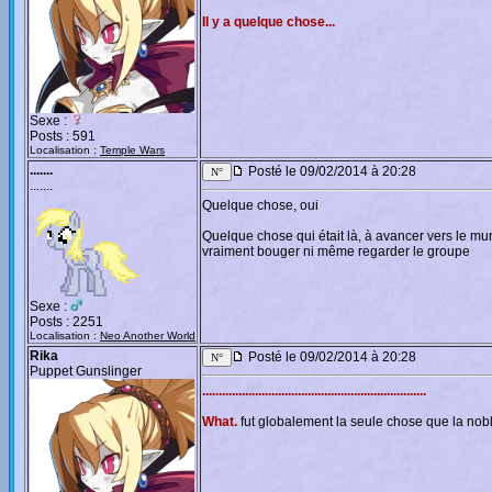
Il y a quelque chose...
Sexe :
Posts : 591
Localisation :
Temple Wars
.......
Posté le 09/02/2014 à 20:28
.......
Quelque chose, oui
Quelque chose qui était là, à avancer vers le mur
vraiment bouger ni même regarder le groupe
Sexe :
Posts : 2251
Localisation :
Neo Another World
Rika
Posté le 09/02/2014 à 20:28
Puppet Gunslinger
....................................................................
What.
fut globalement la seule chose que la nobl