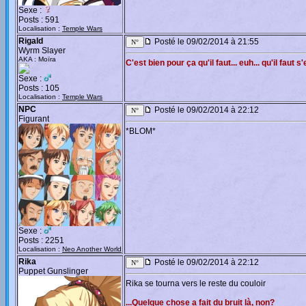
Sexe :
Posts : 591
Localisation :
Temple Wars
Rigald
Posté le 09/02/2014 à 21:55
Wyrm Slayer
AKA : Moïra
C'est bien pour ça qu'il faut... euh... qu'il faut s
Sexe :
Posts : 105
Localisation :
Temple Wars
NPC
Posté le 09/02/2014 à 22:12
Figurant
*BLOM*
Sexe :
Posts : 2251
Localisation :
Neo Another World
Rika
Posté le 09/02/2014 à 22:12
Puppet Gunslinger
Rika se tourna vers le reste du couloir
...Quelque chose a fait du bruit là, non?