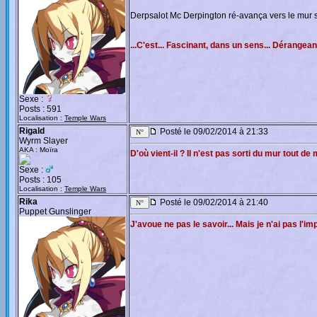
Derpsalot Mc Derpington ré-avança vers le mu
...C'est... Fascinant, dans un sens... Dérangeant
Sexe :
Posts : 591
Localisation :
Temple Wars
Rigald
Posté le 09/02/2014 à 21:33
Wyrm Slayer
AKA : Moïra
D'où vient-il ? Il n'est pas sorti du mur tout de
Sexe :
Posts : 105
Localisation :
Temple Wars
Rika
Posté le 09/02/2014 à 21:40
Puppet Gunslinger
J'avoue ne pas le savoir... Mais je n'ai pas l'im