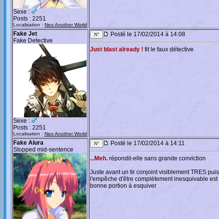
Sexe :
Posts : 2251
Localisation :
Neo Another World
Fake Jet
Posté le 17/02/2014 à 14:08
Fake Detective
Just blast already !
fit le faux détective
Sexe :
Posts : 2251
Localisation :
Neo Another World
Fake Alura
Posté le 17/02/2014 à 14:11
Stopped mid-sentence
...Meh.
répondit-elle sans grande conviction
Juste avant un tir conjoint visiblement TRES pui
l'empêche d'être complètement inesquivable est l
bonne portion à esquiver