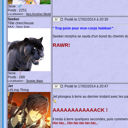
Sexe :
Posts : 2251
Localisation :
Neo Another World
Seeker
Posté le 17/02/2014 à 20:30
Tête chercheuse
AKA : Yann Solo
* Trop juste pour mon corps habituel *
Seeker morpha se sauta d'un bond du chemin du 
RAWR!
Sexe :
Posts : 289
Localisation :
Temple Wars
Jet
Posté le 17/02/2014 à 20:47
Lit'Ling-Thing
Jet plongea à terre au dernier instant avec les p
AAAAAAAAAAAACK !
Il resta à terre quelques secondes, puis commen
Hin hin...
Hin hin hin hin hin...