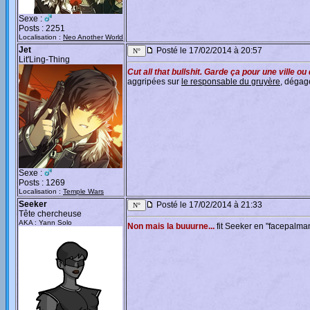
Sexe :
Posts : 2251
Localisation :
Neo Another World
Jet
Posté le 17/02/2014 à 20:57
Lit'Ling-Thing
Cut all that bullshit. Garde ça pour une ville 
aggripées sur
le responsable du gruyère
, dégag
Sexe :
Posts : 1269
Localisation :
Temple Wars
Seeker
Posté le 17/02/2014 à 21:33
Tête chercheuse
AKA : Yann Solo
Non mais la buuurne...
fit Seeker en "facepalman