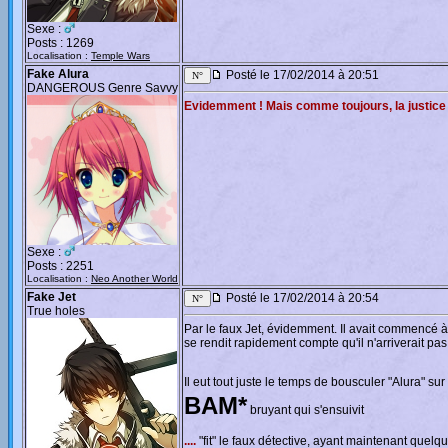
Sexe :
Posts : 1269
Localisation :
Temple Wars
Fake Alura
Posté le 17/02/2014 à 20:51
DANGEROUS Genre Savvy
Evidemment ! Mais comme toujours, la justice
Sexe :
Posts : 2251
Localisation :
Neo Another World
Fake Jet
Posté le 17/02/2014 à 20:54
True holes
Par le faux Jet, évidemment. Il avait commencé à s
se rendit rapidement compte qu'il n'arriverait pas à
Il eut tout juste le temps de bousculer "Alura" sur
BAM*
bruyant qui s'ensuivit
....
"fit" le faux détective, ayant maintenant quel