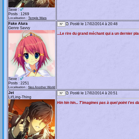
Sexe :
Posts : 1269
Localisation :
Temple Wars
Fake Alura
Posté le 17/02/2014 à 20:48
Genre Savvy
...Le rire du grand méchant qui a un dernier pl
Sexe :
Posts : 2251
Localisation :
Neo Another World
Jet
Posté le 17/02/2014 à 20:51
Lit'Ling-Thing
Hin hin hin... T'imagines pas à quel point t'es da