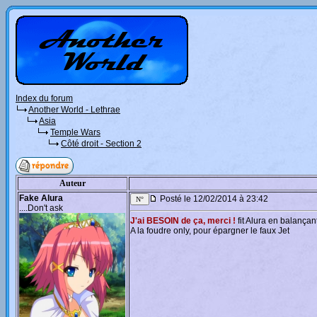
Index du forum
Another World - Lethrae
Asia
Temple Wars
Côté droit - Section 2
Auteur
Fake Alura
Posté le 12/02/2014 à 23:42
....Don't ask
J'ai BESOIN de ça, merci !
fit Alura en balançan
A la foudre only, pour épargner le faux Jet