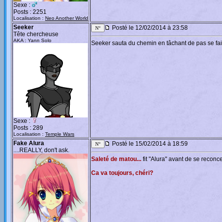
Sexe :
Posts : 2251
Localisation :
Neo Another World
Seeker
Posté le 12/02/2014 à 23:58
Tête chercheuse
AKA : Yann Solo
Seeker sauta du chemin en tâchant de pas se fair
Sexe :
Posts : 289
Localisation :
Temple Wars
Fake Alura
Posté le 15/02/2014 à 18:59
....REALLY, don't ask.
Saleté de matou...
fit "Alura" avant de se reconc
Ca va toujours, chéri?