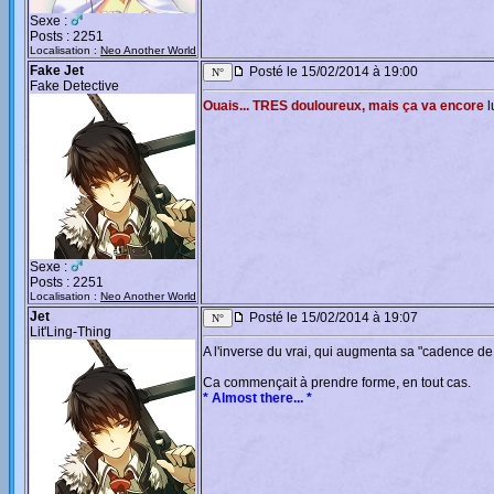
Sexe :
Posts : 2251
Localisation :
Neo Another World
Fake Jet
Posté le 15/02/2014 à 19:00
Fake Detective
Ouais... TRES douloureux, mais ça va encore
l
Sexe :
Posts : 2251
Localisation :
Neo Another World
Jet
Posté le 15/02/2014 à 19:07
Lit'Ling-Thing
A l'inverse du vrai, qui augmenta sa "cadence d
Ca commençait à prendre forme, en tout cas.
* Almost there... *