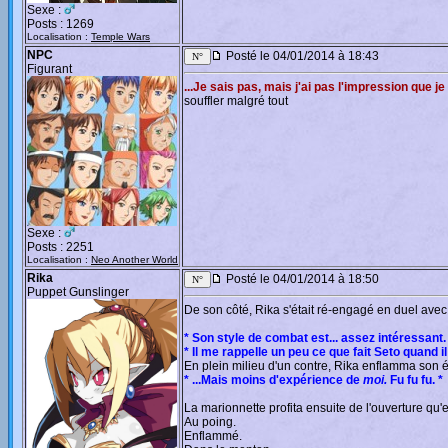
Sexe :
Posts : 1269
Localisation :
Temple Wars
NPC
Posté le 04/01/2014 à 18:43
Figurant
...Je sais pas, mais j'ai pas l'impression que je
souffler malgré tout
Sexe :
Posts : 2251
Localisation :
Neo Another World
Rika
Posté le 04/01/2014 à 18:50
Puppet Gunslinger
De son côté, Rika s'était ré-engagé en duel avec 
* Son style de combat est... assez intéressant.
* Il me rappelle un peu ce que fait Seto quand i
En plein milieu d'un contre, Rika enflamma son é
* ...Mais moins d'expérience de
moi.
Fu fu fu. *
La marionnette profita ensuite de l'ouverture qu'e
Au poing.
Enflammé.