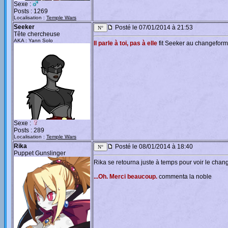
Sexe :
Posts : 1269
Localisation :
Temple Wars
Seeker
Posté le 07/01/2014 à 21:53
Tête chercheuse
AKA : Yann Solo
Il parle à toi, pas à elle
fit Seeker au changeforme
Sexe :
Posts : 289
Localisation :
Temple Wars
Rika
Posté le 08/01/2014 à 18:40
Puppet Gunslinger
Rika se retourna juste à temps pour voir le chang
...Oh. Merci beaucoup.
commenta la noble