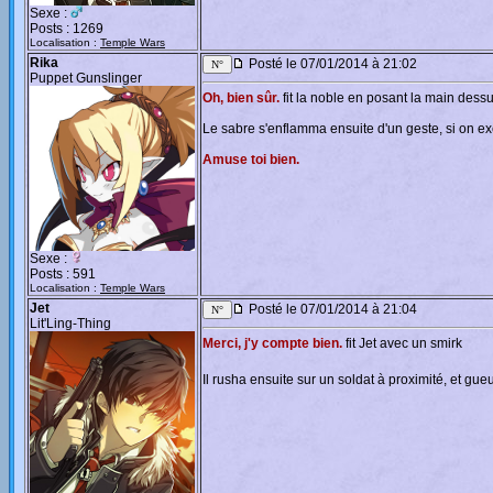
Sexe :
Posts : 1269
Localisation :
Temple Wars
Rika
Posté le 07/01/2014 à 21:02
Puppet Gunslinger
Oh, bien sûr.
fit la noble en posant la main dess
Le sabre s'enflamma ensuite d'un geste, si on ex
Amuse toi bien.
Sexe :
Posts : 591
Localisation :
Temple Wars
Jet
Posté le 07/01/2014 à 21:04
Lit'Ling-Thing
Merci, j'y compte bien.
fit Jet avec un smirk
Il rusha ensuite sur un soldat à proximité, et gu