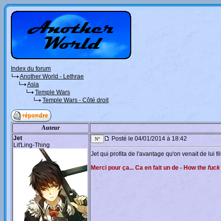
Index du forum
Another World - Lethrae
Asia
Temple Wars
Temple Wars - Côté droit
Auteur
Jet
Posté le 04/01/2014 à 18:42
Lit'Ling-Thing
Jet qui profita de l'avantage qu'on venait de lui 
Merci pour ça... Ca en fait un de - How the
fuck