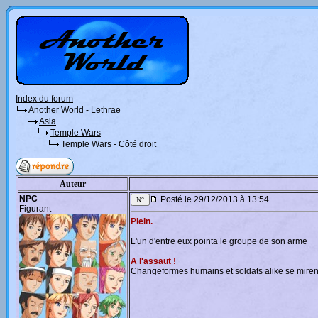
Index du forum
Another World - Lethrae
Asia
Temple Wars
Temple Wars - Côté droit
Auteur
NPC
Posté le 29/12/2013 à 13:54
Figurant
Plein.
L'un d'entre eux pointa le groupe de son arme
A l'assaut !
Changeformes humains et soldats alike se miren