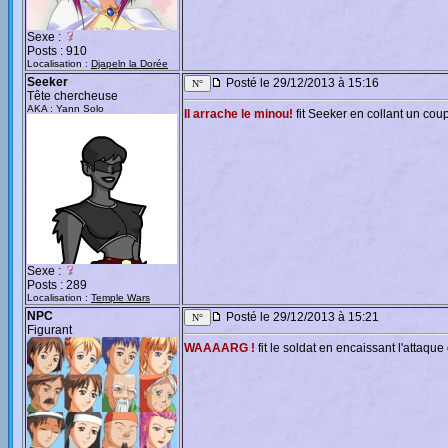
Sexe :
Posts : 910
Localisation :
Djapeln la Dorée
Seeker
Posté le 29/12/2013 à 15:16
Tête chercheuse
AKA : Yann Solo
Il arrache le minou!
fit Seeker en collant un co
Sexe :
Posts : 289
Localisation :
Temple Wars
NPC
Posté le 29/12/2013 à 15:21
Figurant
WAAAARG !
fit le soldat en encaissant l'attaque