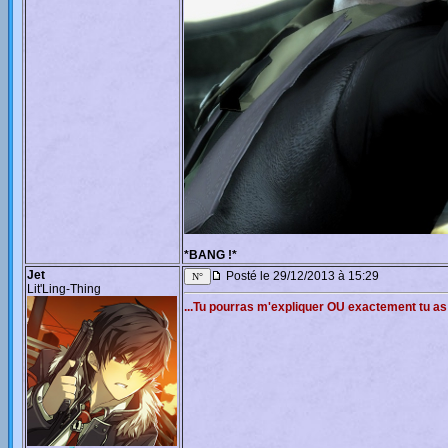
*BANG !*
Jet
Posté le 29/12/2013 à 15:29
Lit'Ling-Thing
...Tu pourras m'expliquer OU exactement tu as 