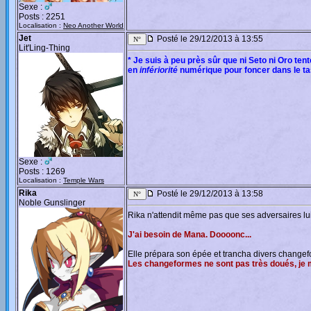
Sexe :
Posts : 2251
Localisation :
Neo Another World
Jet
Posté le 29/12/2013 à 13:55
Lit'Ling-Thing
* Je suis à peu près sûr que ni Seto ni Oro ten
en
infériorité
numérique pour foncer dans le tas
Sexe :
Posts : 1269
Localisation :
Temple Wars
Rika
Posté le 29/12/2013 à 13:58
Noble Gunslinger
Rika n'attendit même pas que ses adversaires lu
J'ai besoin de Mana. Doooonc...
Elle prépara son épée et trancha divers changef
Les changeformes ne sont pas très doués, je