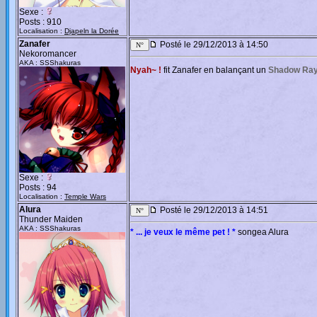
Sexe :
Posts : 910
Localisation :
Djapeln la Dorée
Zanafer
Posté le 29/12/2013 à 14:50
Nekoromancer
AKA : SSShakuras
Nyah~ !
fit Zanafer en balançant un
Shadow Ra
Sexe :
Posts : 94
Localisation :
Temple Wars
Alura
Posté le 29/12/2013 à 14:51
Thunder Maiden
AKA : SSShakuras
* ... je veux le même pet ! *
songea Alura