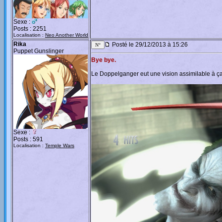
Sexe :
Posts : 2251
Localisation :
Neo Another World
Rika
Posté le 29/12/2013 à 15:26
Puppet Gunslinger
Bye bye.
Le Doppelganger eut une vision assimilable à ça
Sexe :
Posts : 591
Localisation :
Temple Wars