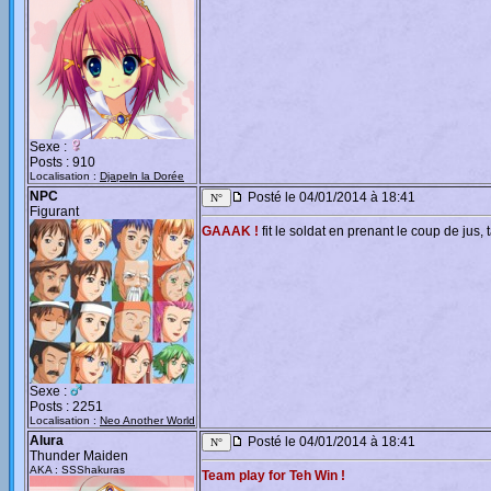
Sexe :
Posts : 910
Localisation :
Djapeln la Dorée
NPC
Posté le 04/01/2014 à 18:41
Figurant
GAAAK !
fit le soldat en prenant le coup de jus,
Sexe :
Posts : 2251
Localisation :
Neo Another World
Alura
Posté le 04/01/2014 à 18:41
Thunder Maiden
AKA : SSShakuras
Team play for Teh Win !