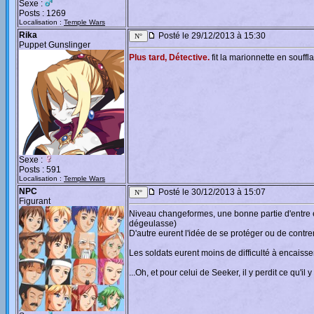
Sexe :
Posts : 1269
Localisation :
Temple Wars
Rika
Posté le 29/12/2013 à 15:30
Puppet Gunslinger
Plus tard, Détective.
fit la marionnette en souffl
Sexe :
Posts : 591
Localisation :
Temple Wars
NPC
Posté le 30/12/2013 à 15:07
Figurant
Niveau changeformes, une bonne partie d'entre eux 
dégeulasse)
D'autre eurent l'idée de se protéger ou de contre
Les soldats eurent moins de difficulté à encais
...Oh, et pour celui de Seeker, il y perdit ce qu'il