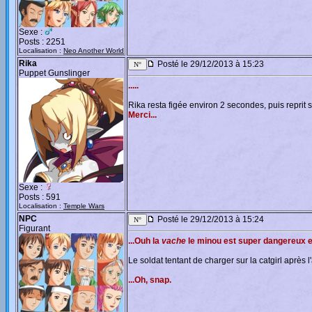
Sexe :
Posts : 2251
Localisation :
Neo Another World
Rika
Posté le 29/12/2013 à 15:23
Puppet Gunslinger
.....
Rika resta figée environ 2 secondes, puis reprit
Merci...
Sexe :
Posts : 591
Localisation :
Temple Wars
NPC
Posté le 29/12/2013 à 15:24
Figurant
...Ouh la
vache
le minou est super dangereux en 
Le soldat tentant de charger sur la catgirl après l
...Oh, snap.