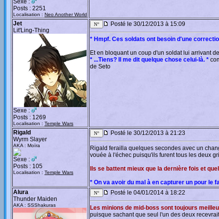
Sexe :
Posts : 2251
Localisation :
Neo Another World
Jet
Posté le 30/12/2013 à 15:09
Lit'Ling-Thing
* Hmpf. Ces soldats ont besoin d'une correctio
Et en bloquant un coup d'un soldat lui arrivant d
* ...Tiens? Il me dit quelque chose celui-là. *
com
de Seto
Sexe :
Posts : 1269
Localisation :
Temple Wars
Rigald
Posté le 30/12/2013 à 21:23
Wyrm Slayer
AKA : Moïra
Rigald ferailla quelques secondes avec un chang
vouée à l'échec puisqu'ils furent tous les deux gri
Sexe :
Posts : 105
Ils se battent mieux que la dernière fois et qu
Localisation :
Temple Wars
* On va avoir du mal à en capturer un pour le fai
Alura
Posté le 04/01/2014 à 18:22
Thunder Maiden
AKA : SSShakuras
Les minions de mid-boss sont toujours meille
puisque sachant que seul l'un des deux recevra