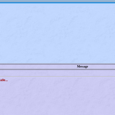
Message
lle...