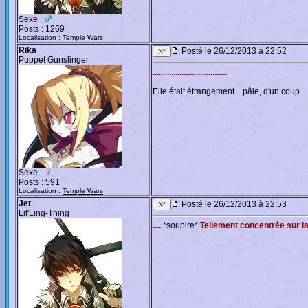
Sexe :
Posts : 1269
Localisation :
Temple Wars
Rika
Posté le 26/12/2013 à 22:52
Puppet Gunslinger
....................................
Elle était étrangement... pâle, d'un coup.
Sexe :
Posts : 591
Localisation :
Temple Wars
Jet
Posté le 26/12/2013 à 22:53
Lit'Ling-Thing
....
*soupire*
Tellement concentrée sur la 