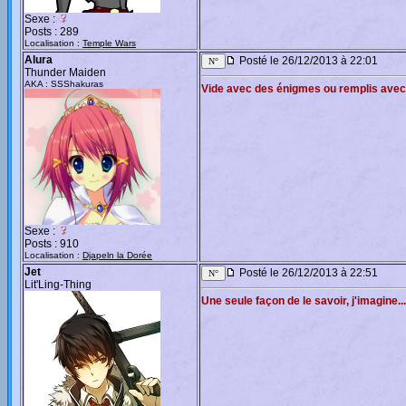
Sexe :
Posts : 289
Localisation :
Temple Wars
Alura
Posté le 26/12/2013 à 22:01
Thunder Maiden
AKA : SSShakuras
Vide avec des énigmes ou remplis avec
Sexe :
Posts : 910
Localisation :
Djapeln la Dorée
Jet
Posté le 26/12/2013 à 22:51
Lit'Ling-Thing
Une seule façon de le savoir, j'imagine...