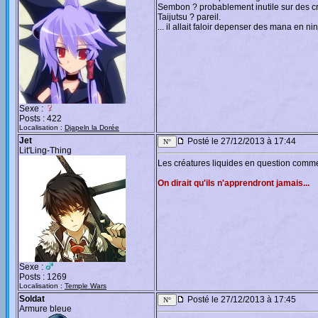
Sembon ? probablement inutile sur des cr
Taijutsu ? pareil.
... il allait faloir depenser des mana en n
Sexe :
Posts : 422
Localisation :
Djapeln la Dorée
Jet
Posté le 27/12/2013 à 17:44
Lit'Ling-Thing
Les créatures liquides en question comme
On dirait qu'ils n'apprendront jamais...
Sexe :
Posts : 1269
Localisation :
Temple Wars
Soldat
Posté le 27/12/2013 à 17:45
Armure bleue