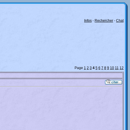
Infos
-
Rechercher
-
Chat
Page
1
2
3
4
5
6
7
8
9
10
11
12