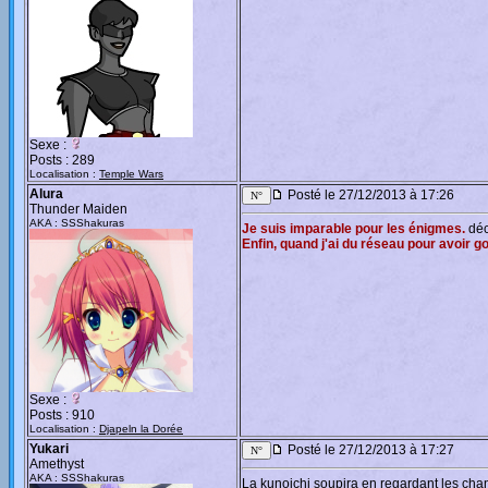
Sexe :
Posts : 289
Localisation :
Temple Wars
Alura
Posté le 27/12/2013 à 17:26
Thunder Maiden
AKA : SSShakuras
Je suis imparable pour les énigmes.
déc
Enfin, quand j'ai du réseau pour avoir go
Sexe :
Posts : 910
Localisation :
Djapeln la Dorée
Yukari
Posté le 27/12/2013 à 17:27
Amethyst
AKA : SSShakuras
La kunoichi soupira en regardant les cha