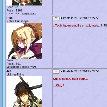
Sexe :
Posts : 1269
Localisation :
Temple Wars
Rika
Posté le 26/12/2013 à 22:51
Noble Gunslinger
...Techniquement, il y en a 2, mais...
fit R
Sexe :
Posts : 591
Localisation :
Temple Wars
Jet
Posté le 26/12/2013 à 22:52
Lit'Ling-Thing
Oui, je sais. C'était pour....
....Kitty?