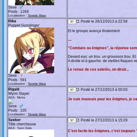
Sexe :
Posts : 1269
Localisation :
Temple Wars
Rika
Posté le 26/12/2013 à 22:58
Puppet Gunslinger
Et le groupe avança finalement
....
"Combats ou énigmes", la réponse semb
Devant eux: un trou. un grooooos trou. Et u
A droite et à gauche: de vieilles flaques
Le retour de ces saletés, on dirait...
Sexe :
Posts : 591
Localisation :
Temple Wars
Rigald
Posté le 27/12/2013 à 00:03
Wyrm Slayer
AKA : Moïra
Je suis mauvais pour les énigmes, je v
Sexe :
Posts : 105
Localisation :
Temple Wars
Seeker
Posté le 27/12/2013 à 15:29
Tête chercheuse
AKA : Yann Solo
C'est facile les énigmes, c'est toujour