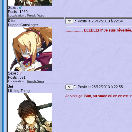
Sexe :
Posts : 1269
Localisation :
Temple Wars
Rika
Posté le 26/12/2013 à 22:54
Puppet Gunslinger
.................... EEEEEEH? Je suis réveillée
Sexe :
Posts : 591
Localisation :
Temple Wars
Jet
Posté le 26/12/2013 à 22:55
Lit'Ling-Thing
Je vois ça. Bon, au stade où on en est, 