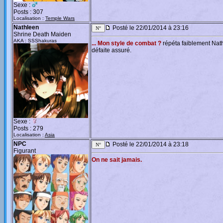
Sexe :
Posts : 307
Localisation :
Temple Wars
Nathleen
Posté le 22/01/2014 à 23:16
Shrine Death Maiden
AKA : SSShakuras
... Mon style de combat ?
répéta faiblement Nathl
défaite assuré.
Sexe :
Posts : 279
Localisation :
Asia
NPC
Posté le 22/01/2014 à 23:18
Figurant
On ne sait jamais.