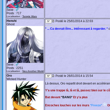
Sexe :
Posts : 717
Localisation :
Temple Wars
Henshi
Posté le 25/01/2014 à 22:03
Ghost
* ... Ca devrait être... intéressant à regarder. *
c
Sexe :
Posts : 2251
Localisation :
Neo Another World
Oro
Posté le 26/01/2014 à 15:54
Wicked Hunter
Là dessus, Oro repartit droit devant en accéléra
Y'a une trappe là, là et là, passez bien sur le c
Bat devant
*BANG*
Et y'a plus
Encoches louches sur les murs
*Freeze*
O