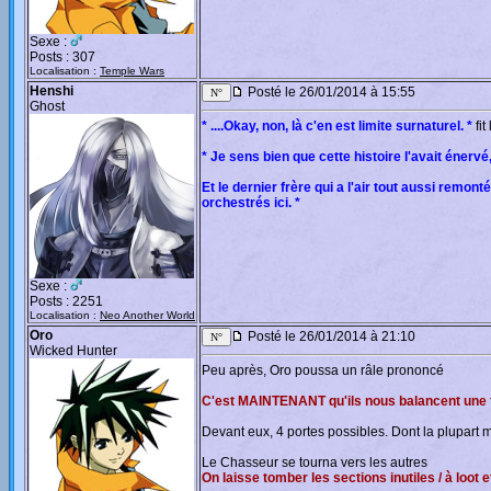
Sexe :
Posts : 307
Localisation :
Temple Wars
Henshi
Posté le 26/01/2014 à 15:55
Ghost
* ....Okay, non, là c'en est limite surnaturel. *
fit
* Je sens bien que cette histoire l'avait énervé,
Et le dernier frère qui a l'air tout aussi remo
orchestrés ici. *
Sexe :
Posts : 2251
Localisation :
Neo Another World
Oro
Posté le 26/01/2014 à 21:10
Wicked Hunter
Peu après, Oro poussa un râle prononcé
C'est MAINTENANT qu'ils nous balancent une fuc
Devant eux, 4 portes possibles. Dont la plupart 
Le Chasseur se tourna vers les autres
On laisse tomber les sections inutiles / à loot