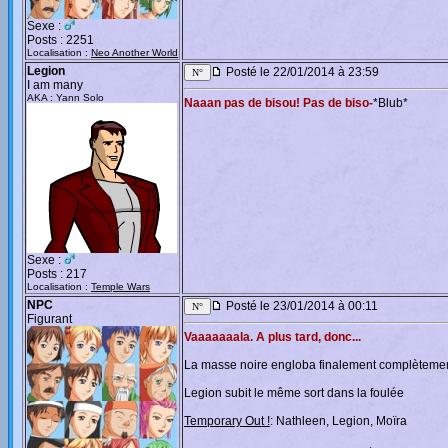
Sexe :
Posts : 2251
Localisation :
Neo Another World
Legion
Posté le 22/01/2014 à 23:59
I am many
AKA : Yann Solo
Naaan pas de bisou! Pas de biso-
*Blub*
Sexe :
Posts : 217
Localisation :
Temple Wars
NPC
Posté le 23/01/2014 à 00:11
Figurant
Vaaaaaaala. A plus tard, donc...
La masse noire engloba finalement complètement N
Legion subit le même sort dans la foulée
Temporary Out !
: Nathleen, Legion, Moïra