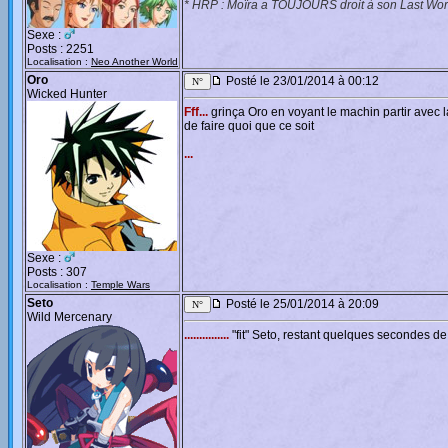
* HRP : Moïra a TOUJOURS droit à son Last Wo
Sexe :
Posts : 2251
Localisation :
Neo Another World
Oro
Posté le 23/01/2014 à 00:12
Wicked Hunter
Fff...
grinça Oro en voyant le machin partir avec 
de faire quoi que ce soit
...
Sexe :
Posts : 307
Localisation :
Temple Wars
Seto
Posté le 25/01/2014 à 20:09
Wild Mercenary
...............
"fit" Seto, restant quelques secondes de p