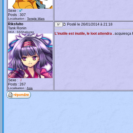
Sexe :
Posts : 307
Localisation :
Temple Wars
Riksfalto
Posté le 26/01/2014 à 21:18
Tank Ronin
AKA : SSShakuras
L'inutile est inutile, le loot attendra .
acquiesça R
Sexe :
Posts : 267
Localisation :
Asia