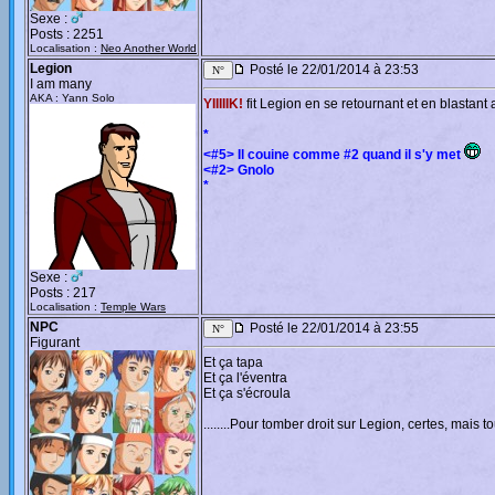
Sexe :
Posts : 2251
Localisation :
Neo Another World
Legion
Posté le 22/01/2014 à 23:53
I am many
AKA : Yann Solo
YIIIIIK!
fit Legion en se retournant et en blastant 
*
<#5> Il couine comme #2 quand il s'y met
<#2> Gnolo
*
Sexe :
Posts : 217
Localisation :
Temple Wars
NPC
Posté le 22/01/2014 à 23:55
Figurant
Et ça tapa
Et ça l'éventra
Et ça s'écroula
........Pour tomber droit sur Legion, certes, mais