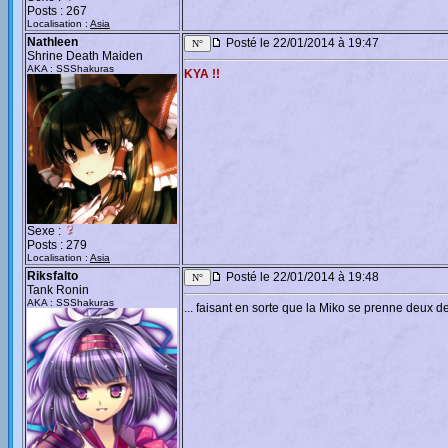
Posts : 267
Localisation :
Asia
Nathleen
Posté le 22/01/2014 à 19:47
Shrine Death Maiden
AKA : SSShakuras
KYA !!
Sexe :
Posts : 279
Localisation :
Asia
Riksfalto
Posté le 22/01/2014 à 19:48
Tank Ronin
AKA : SSShakuras
... faisant en sorte que la Miko se prenne deux 