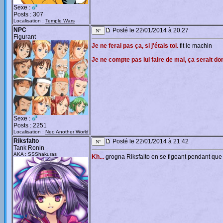
Sexe :
Posts : 307
Localisation :
Temple Wars
NPC
Posté le 22/01/2014 à 20:27
Figurant
Je ne ferai pas ça, si j'étais toi.
fit le machin
Je ne compte pas lui faire de mal, ça serait
Sexe :
Posts : 2251
Localisation :
Neo Another World
Riksfalto
Posté le 22/01/2014 à 21:42
Tank Ronin
AKA : SSShakuras
Kh...
grogna Riksfalto en se figeant pendant que