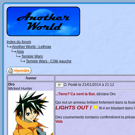
Index du forum
Another World - Lethrae
Asia
Temple Wars
Temple Wars - Côté gauche
Auteur
Oro
Posté le 21/01/2014 à 21:12
Wicked Hunter
...Tiens? Ca sent la Bat.
déclara Oro
Qui eut un anneau brillant fortement dans la fou
LIGHTS OUT !
fit-il en blastant dans 
Des couinements lointains confirmèrent la prése
Vala