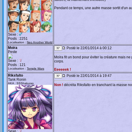
Pendant ce temps, une autre masse sortit d'un au
Sexe :
Posts : 2251
Localisation :
Neo Another World
Moïra
Posté le 22/01/2014 à 00:12
Peste
Moïra fit un bond pour éviter la créature mais ne p
Sexe :
corps.
Posts : 121
Localisation :
Temple Wars
Eeeeeek !
Riksfalto
Posté le 22/01/2014 à 19:47
Tank Ronin
AKA : SSShakuras
Non !
décréta Riksfalto en tranchant la masse noir
Sexe :