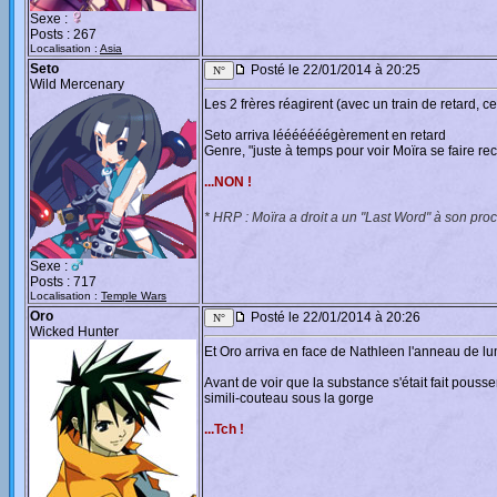
Sexe :
Posts : 267
Localisation :
Asia
Seto
Posté le 22/01/2014 à 20:25
Wild Mercenary
Les 2 frères réagirent (avec un train de retard, c
Seto arriva lééééééégèrement en retard
Genre, "juste à temps pour voir Moïra se faire re
...NON !
* HRP : Moïra a droit a un "Last Word" à son pro
Sexe :
Posts : 717
Localisation :
Temple Wars
Oro
Posté le 22/01/2014 à 20:26
Wicked Hunter
Et Oro arriva en face de Nathleen l'anneau de lu
Avant de voir que la substance s'était fait pousse
simili-couteau sous la gorge
...Tch !