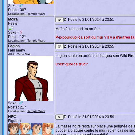
Sexe :
Posts : 307
Localisation :
Temple Wars
Moïra
Posté le 21/01/2014 à 23:51
Peste
Moïra fit un bond en arrière.
Sexe :
Posts : 121
P-p-pourquoi ça sort du mur ? Il y a d'autres 
Localisation :
Temple Wars
Legion
Posté le 21/01/2014 à 23:55
I am many
AKA : Yann Solo
Legion sauta en arrière et chargea son Wild Fire
C'est quoi ce truc?
Sexe :
Posts : 217
Localisation :
Temple Wars
NPC
Posté le 21/01/2014 à 23:59
Figurant
La masse noire resta sur place une poignée de se
but de la plaquer contre le mur (et, en cas de s
succès, la maintenant immobile)