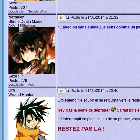
Sexe :
Posts : 307
Localisation :
Temple Wars
Nathleen
Posté le 21/01/2014 à 21:32
Shrine Death Maiden
AKA : SSShakuras
* ...avec ou sans anneau, je sens comme un pat
Sexe :
Posts : 279
Localisation :
Asia
Oro
Posté le 21/01/2014 à 23:46
Wicked Hunter
Oro entendit le soupir et se retourna vers le reste
Hey, pas la peine de déprimer
Ca fait plusie
Il s'interrompit en plein milieu de sa phrase, vo
RESTEZ PAS LA !