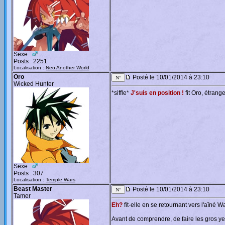
Sexe :
Posts : 2251
Localisation :
Neo Another World
Oro
Posté le 10/01/2014 à 23:10
Wicked Hunter
*siffle*
J'suis en position !
fit Oro, étrang
Sexe :
Posts : 307
Localisation :
Temple Wars
Beast Master
Posté le 10/01/2014 à 23:10
Tamer
Eh?
fit-elle en se retournant vers l'aîné W
Avant de comprendre, de faire les gros ye