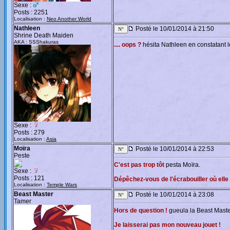
Sexe :
Posts : 2251
Localisation :
Neo Another World
Nathleen
Posté le 10/01/2014 à 21:50
Shrine Death Maiden
AKA : SSShakuras
.... oops ?
hésita Nathleen en constatant l
Sexe :
Posts : 279
Localisation :
Asia
Moïra
Posté le 10/01/2014 à 22:53
Peste
C'est pas trop tôt
pesta Moïra.
Sexe :
Posts : 121
Dépêchez-vous de l'écrabouiller où ell
Localisation :
Temple Wars
Beast Master
Posté le 10/01/2014 à 23:08
Tamer
Hors de question !
gueula la Beast Maste
Je laisserai pas mon nouveau jouet !