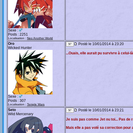
Sexe :
Posts : 2251
Localisation :
Neo Another World
Oro
Posté le 10/01/2014 à 23:20
Wicked Hunter
...Ouais, elle aurait pu survivre à celui
Sexe :
Posts : 307
Localisation :
Temple Wars
Seto
Posté le 10/01/2014 à 23:21
Wild Mercenary
Je suis pas comme Jet ou toi... Pas de r
Mais elle a pas volé sa correction pour 