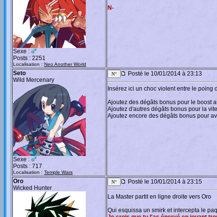
N-
Sexe :
Posts : 2251
Localisation :
Neo Another World
Seto
Posté le 10/01/2014 à 23:13
Wild Mercenary
Insérez ici un choc violent entre le poing 
Ajoutez des dégâts bonus pour le boost a
Ajoutez d'autres dégâts bonus pour la vite
Ajoutez encore des dégâts bonus pour avo
Sexe :
Posts : 717
Localisation :
Temple Wars
Oro
Posté le 10/01/2014 à 23:15
Wicked Hunter
La Master partit en ligne droite vers Oro
Qui esquissa un smirk et intercepta le pa