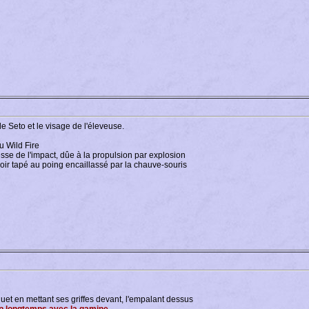
de Seto et le visage de l'éleveuse.
u Wild Fire
sse de l'impact, dûe à la propulsion par explosion
ir tapé au poing encaillassé par la chauve-souris
quet en mettant ses griffes devant, l'empalant dessus