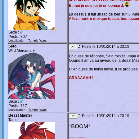
Je crois que tu l'as énervé en jouant t
Et moi je suis juste un connard.
Là dessus, il fait un rapide tour sur lui-m
Allez, montre moi que tu sais tuer, quan
Sexe :
Posts : 307
Localisation :
Temple Wars
Seto
Posté le 10/01/2014 à 23:18
Wild Mercenary
En guise de réponse, Seto rocket jumpa à 
Quand il arriva au niveau de la Beast Maste
Et en guise de finish move, il se propulsa 
GRAAAAAH !
Sexe :
Posts : 717
Localisation :
Temple Wars
Beast Master
Posté le 10/01/2014 à 23:19
Tamer
*BOOM*
...................