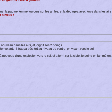
rop longtemps avec la gamine.
ême, la pauvre femme toujours sur les griffes, et la dégagea avec force dans les airs
d tu veux !
nouveau dans les airs, et joignit ses 2 poings
r volante, il frappa très fort au niveau du ventre, en visant vers le sol
à nouveau d'une explosion vers le sol, et atterrit sur la cible, le poing enflammé en