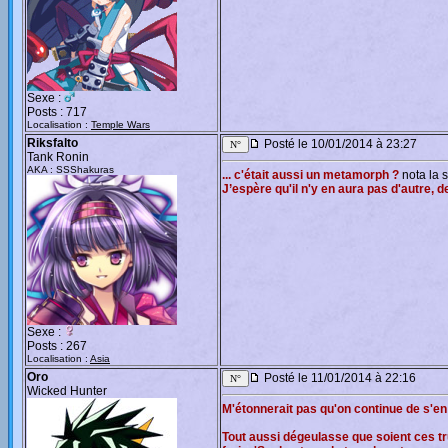
Sexe :
Posts : 717
Localisation :
Temple Wars
Riksfalto
Posté le 10/01/2014 à 23:27
Tank Ronin
AKA : SSShakuras
... c'était aussi un metamorph ?
nota la 
J’espère qu'il n'y en aura pas d'autre, 
Sexe :
Posts : 267
Localisation :
Asia
Oro
Posté le 11/01/2014 à 22:16
Wicked Hunter
M'étonnerait pas qu'on continue de s'en 
Tout aussi dégeulasse que soient ces t