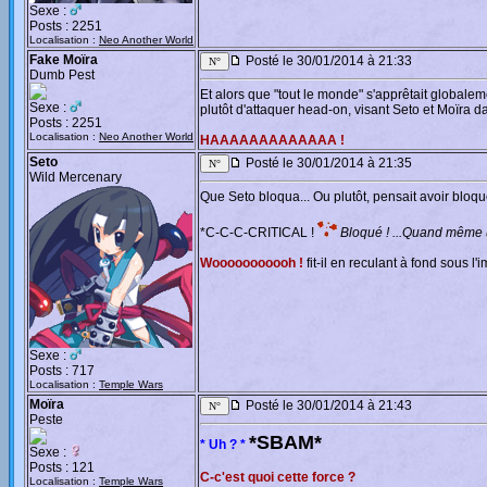
Sexe :
Posts : 2251
Localisation :
Neo Another World
Fake Moïra
Posté le 30/01/2014 à 21:33
Dumb Pest
Et alors que "tout le monde" s'apprêtait globalem
Sexe :
plutôt d'attaquer head-on, visant Seto et Moïra
Posts : 2251
Localisation :
Neo Another World
HAAAAAAAAAAAAA !
Seto
Posté le 30/01/2014 à 21:35
Wild Mercenary
Que Seto bloqua... Ou plutôt, pensait avoir bloq
*C-C-C-CRITICAL !
Bloqué ! ...Quand même 
Wooooooooooh !
fit-il en reculant à fond sous l'
Sexe :
Posts : 717
Localisation :
Temple Wars
Moïra
Posté le 30/01/2014 à 21:43
Peste
*SBAM*
* Uh ? *
Sexe :
Posts : 121
C-c'est quoi cette force ?
Localisation :
Temple Wars