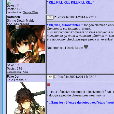
* KILL KILL KILL KILL KILL KILL *
Sexe :
Posts : 121
Localisation :
Temple Wars
Nathleen
Posté le 30/01/2014 à 22:11
Shrine Death Maiden
AKA : SSShakuras
* Oh, well, autant tenter. *
songea Nathleen en vo
Concentrer sur la bague
, check.
puis sur combien/comment on veut envoyer la p
puis pointer ça dans la direction générale de l'
et s'accrocher
check, puisque pret a un eventuel 
Nathleen cast
Dark Beam
Sexe :
Posts : 279
Localisation :
Asia
Fake Jet
Posté le 30/01/2014 à 22:18
True Freakout
!!!
Le faux détective s'attendait effectivement à un s
Il dodga à peu de choses près néanmoins
* ...Sans les réflexes du détective, j'étais "mort