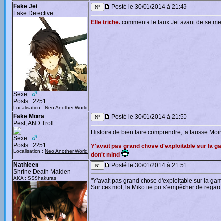
Fake Jet
Posté le 30/01/2014 à 21:49
Fake Detective
Elle triche.
commenta le faux Jet avant de se me
Sexe :
Posts : 2251
Localisation :
Neo Another World
Fake Moïra
Posté le 30/01/2014 à 21:50
Pest, AND Troll.
Histoire de bien faire comprendre, la fausse Moï
Sexe :
Posts : 2251
Y'avait pas grand chose d'exploitable sur la ga
Localisation :
Neo Another World
don't mind
Nathleen
Posté le 30/01/2014 à 21:51
Shrine Death Maiden
AKA : SSShakuras
"Y'avait pas grand chose d'exploitable sur la gami
Sur ces mot, la Miko ne pu s’empêcher de regarde