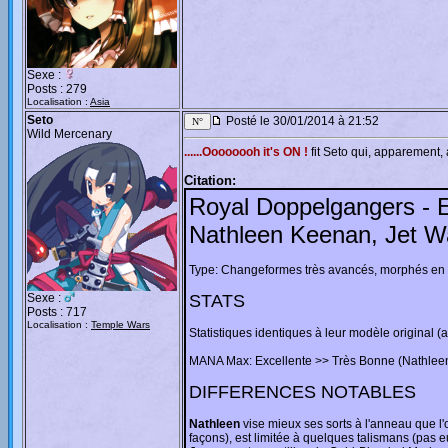
Sexe :
Posts : 279
Localisation :
Asia
Seto
Posté le 30/01/2014 à 21:52
Wild Mercenary
......Oooooooh it's ON !
fit Seto qui, apparement,
Citation:
Royal Doppelgangers - 
Nathleen Keenan, Jet Wa
Type: Changeformes très avancés, morphés en 
Sexe :
STATS
Posts : 717
Localisation :
Temple Wars
Statistiques identiques à leur modèle original 
MANA Max: Excellente >> Très Bonne (Nathleen
DIFFERENCES NOTABLES
Nathleen
vise mieux ses sorts à l'anneau que l'o
façons), est limitée à quelques talismans (pas 