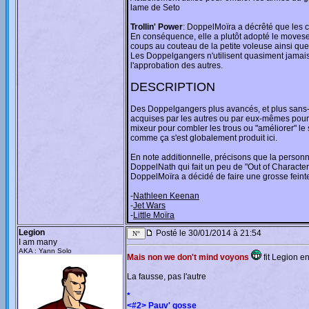
lame de Seto
Trollin' Power
: DoppelMoïra a décrêté que les co
En conséquence, elle a plutôt adopté le moveset
coups au couteau de la petite voleuse ainsi qu
Les Doppelgangers n'utilisent quasiment jamais 
l'approbation des autres.
DESCRIPTION
Des Doppelgangers plus avancés, et plus sans-
acquises par les autres ou par eux-mêmes pour a
mixeur pour combler les trous ou "améliorer" le s
comme ça s'est globalement produit ici.
En note additionnelle, précisons que la person
DoppelNath qui fait un peu de "Out of Character"
DoppelMoïra a décidé de faire une grosse feinte
-
Nathleen Keenan
-
Jet Wars
-
Little Moïra
Legion
Posté le 30/01/2014 à 21:54
I am many
AKA : Yann Solo
Mais non we don't mind voyons
fit Legion e
La fausse, pas l'autre
*
<#2> Pauv' gosse