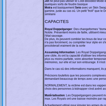
Jet
ne peut pas utiliser le Cold-Blooded Mode e
quelques sorts de foudre basique
Moïra
est basiquement
Seto
avec un Skin Swap,
gamine, juste au cas où. Un petit "troll" que l
similaire
CAPACITES
Royal Doppelganger
: Des changeformes "domes
Noble. Présentent moins de faille, utilisent mi
l'état sauvage.
De plus, ils peuvent combler les trous de leur 
n'a pas forcément, ou compléter leur style en s'i
procèderait vraiment de la sorte
Assuming Information
: Les Royal Doppelgange
une cible, ils ont la capacité d'utiliser les in
plus ou moins parfaite, voire absorber temporai
mémoires, sur elle et sur son entourage. Il n'es
Dans le cas où des informations manquent, ils 
Précisons toutefois que les pouvoirs complexes 
demandant beaucoup de temps avec une personn
NORMALEMENT, la victime est dans les vappes qu
choix des personnes à kidnapper s'est avéré ass
Matérialisation
: Les Doppelgangers peuvent maté
max. Les Royals ont une baisse moindre par r
Actuellement utilisé pour émuler les armes du gr