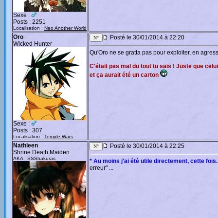
Sexe :
Posts : 2251
Localisation :
Neo Another World
Oro
Posté le 30/01/2014 à 22:20
Wicked Hunter
Qu'Oro ne se gratta pas pour exploiter, en agress
C'était pas mal du tout tu sais ! Juste que cel
et ça aurait été un carton
Sexe :
Posts : 307
Localisation :
Temple Wars
Nathleen
Posté le 30/01/2014 à 22:25
Shrine Death Maiden
AKA : SSShakuras
* Au moins j'ai été utile directement, cette fois.
erreur" ...