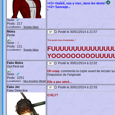
<#3> Ouééé, vas-y mec, dans les dents!
<#2> Sauvage...
*
Sexe :
Posts : 217
Localisation :
Temple Wars
Moïra
Posté le 30/01/2014 à 21:57
Peste
"Pas grand chose d'exploitable..."
Sexe :
Posts : 121
FUUUUUUUUUUUUUU
Localisation :
Temple Wars
YOOOOOOOOOUUUUU!
Fake Moïra
Posté le 30/01/2014 à 22:02
Out-Pest-ed
Oh snap.
commenta la copie avant de reculer sub
Sexe :
l'impulsion de l'originale
Posts : 2251
Localisation :
Neo Another World
Elle a pas aimé...
Fake Jet
Posté le 30/01/2014 à 22:03
Fake Detective
O RLY?