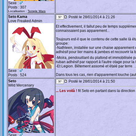
Sexe :
Posts : 307
Localisation :
Temple Wars
Seto Kama
Posté le 28/01/2014 à 21:26
Love Freaked Admin
Et effectivement, il fallut peu de temps suppléme
connaissaient pas apparement...
Toujours est-il que le contenu de cette salle là 
groupe:
-Nathleen, installée sur une chaise apparement
adhésif pour lier mains & jambes et recouvrir la
-Moïra, pendouillant du plafond et immobilisée
ruban adhésif par rapport à l'autre otage pour la f
-Et Legion. Bêtement assomé et étalé par terre. ...
Sexe :
Dans tous les cas, rien d'apparement louche (autr
Posts : 524
Seto
Posté le 28/01/2014 à 21:50
Wild Mercenary
... Les voilà !
fit Seto en partant dans la directio
Sexe :