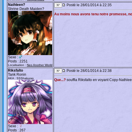
Nathleen?
Posté le 28/01/2014 à 22:35
Shrine Death Maiden?
Au moins nous avons tenu notre promesse, n
Sexe :
Posts : 2251
Localisation :
Neo Another World
Riksfalto
Posté le 28/01/2014 à 22:38
Tank Ronin
AKA : SSShakuras
Que...?
souffla Riksfalto en voyant Copy-Nathleen 
Sexe :
Posts : 267