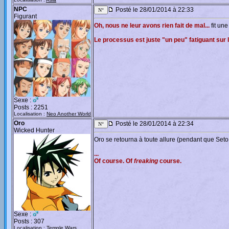
NPC
Posté le 28/01/2014 à 22:33
Figurant
Oh, nous ne leur avons rien fait de mal...
fit une
Le processus est juste "un peu" fatiguant sur le
Sexe :
Posts : 2251
Localisation :
Neo Another World
Oro
Posté le 28/01/2014 à 22:34
Wicked Hunter
Oro se retourna à toute allure (pendant que Seto 
...
Of course. Of
freaking
course.
Sexe :
Posts : 307
Localisation :
Temple Wars