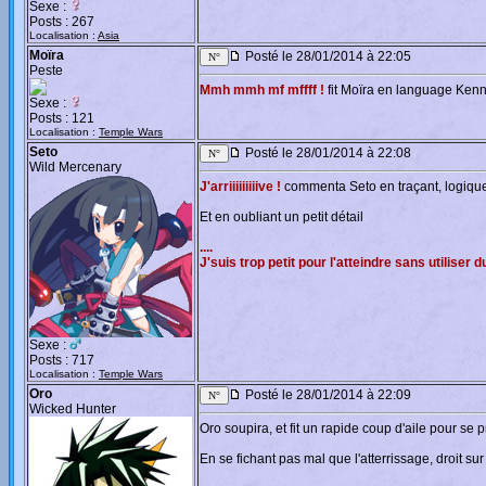
Sexe :
Posts : 267
Localisation :
Asia
Moïra
Posté le 28/01/2014 à 22:05
Peste
Mmh mmh mf mffff !
fit Moïra en language Kenn
Sexe :
Posts : 121
Localisation :
Temple Wars
Seto
Posté le 28/01/2014 à 22:08
Wild Mercenary
J'arriiiiiiiiive !
commenta Seto en traçant, logiqueme
Et en oubliant un petit détail
....
J'suis trop petit pour l'atteindre sans utiliser 
Sexe :
Posts : 717
Localisation :
Temple Wars
Oro
Posté le 28/01/2014 à 22:09
Wicked Hunter
Oro soupira, et fit un rapide coup d'aile pour se
En se fichant pas mal que l'atterrissage, droit sur