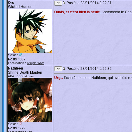
Oro
Posté le 28/01/2014 à 22:31
Wicked Hunter
Ouais, et c'est bien la seule...
commenta le Chass
Sexe :
Posts : 307
Localisation :
Temple Wars
Nathleen
Posté le 28/01/2014 à 22:32
Shrine Death Maiden
AKA : SSShakuras
Urg...
lâcha faiblement Nathleen, qui avait été rev
Sexe :
Posts : 279
Localisation :
Asia