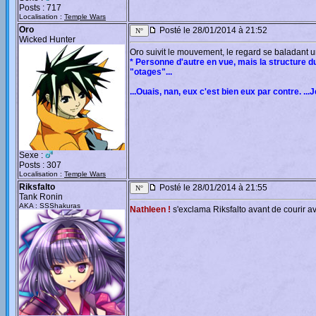
Posts : 717
Localisation :
Temple Wars
Oro
Posté le 28/01/2014 à 21:52
Wicked Hunter
Oro suivit le mouvement, le regard se baladant u
* Personne d'autre en vue, mais la structure du
"otages"...
...Ouais, nan, eux c'est bien eux par contre. .
Sexe :
Posts : 307
Localisation :
Temple Wars
Riksfalto
Posté le 28/01/2014 à 21:55
Tank Ronin
AKA : SSShakuras
Nathleen !
s'exclama Riksfalto avant de courir ave