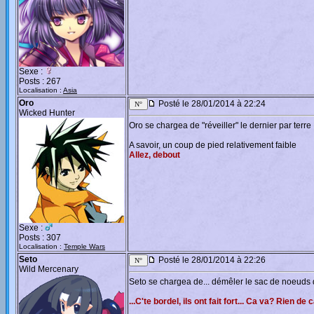
Sexe :
Posts : 267
Localisation :
Asia
Oro
Posté le 28/01/2014 à 22:24
Wicked Hunter
Oro se chargea de "réveiller" le dernier par terre
A savoir, un coup de pied relativement faible
Allez, debout
Sexe :
Posts : 307
Localisation :
Temple Wars
Seto
Posté le 28/01/2014 à 22:26
Wild Mercenary
Seto se chargea de... démêler le sac de noeuds qu
...C'te bordel, ils ont fait fort... Ca va? Rien de