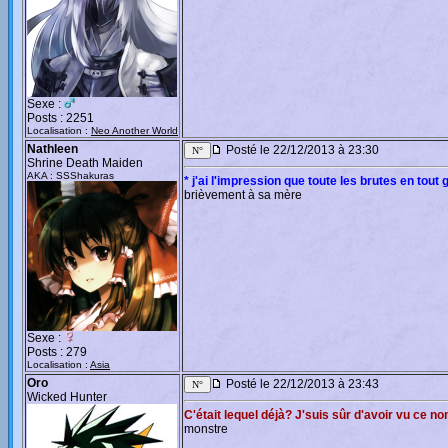
Sexe :
Posts : 2251
Localisation :
Neo Another World
Nathleen
Posté le 22/12/2013 à 23:30
Shrine Death Maiden
AKA : SSShakuras
* j'ai l'impression que toute les brutes en tout
brièvement à sa mère
Sexe :
Posts : 279
Localisation :
Asia
Oro
Posté le 22/12/2013 à 23:43
Wicked Hunter
C'était lequel déjà? J'suis sûr d'avoir vu ce no
monstre